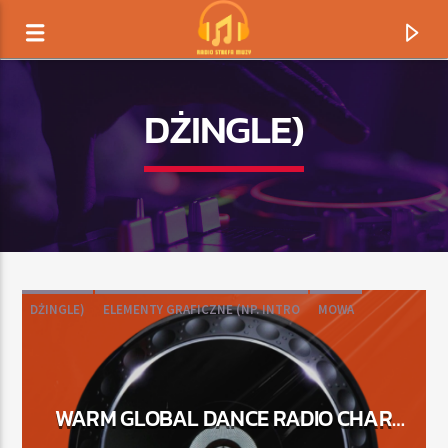
DŻINGLE)
DŻINGLE)
ELEMENTY GRAFICZNE (NP. INTRO
MOWA
MUZYKA/MIKS DJ-SKI
OUTRO
TERAZ GRAMY
TYTUŁ
WARM GLOBAL DANCE RADIO CHART
ARTYSTA
TOP 20