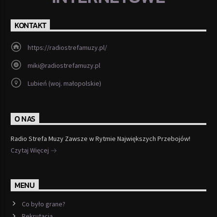
KONTAKT
https://radiostrefamuzy.pl/
miki@radiostrefamuzy.pl
Lubień (woj. małopolskie)
O NAS
Radio Strefa Muzy Zawsze w Rytmie Największych Przebojów!
Czytaj Więcej
MENU
Co było grane?
Rekrutacja