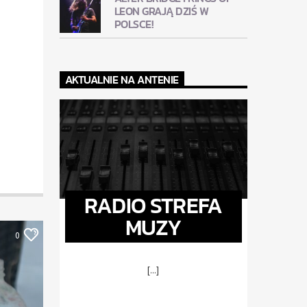
LEON GRAJĄ DZIŚ W
POLSCE!
AKTUALNIE NA ANTENIE
RADIO STREFA
MUZY
0
[...]