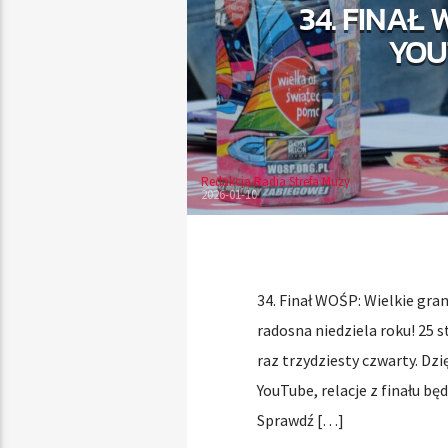
34. FINAŁ
YOU
Redakcja Radia Strefa Muzy
2026-01-10
34. Finał WOŚP: Wielkie gran
radosna niedziela roku! 25 
raz trzydziesty czwarty. Dz
YouTube, relacje z finału b
Sprawdź […]