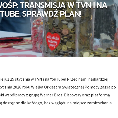
 WOŚP: TRANSMISJA W TVN I NA
TUBE. SPRAWDŹ PLAN!
ie już 25 stycznia w TVN i na YouTube! Przed nami najbardziej
stycznia 2026 roku Wielka Orkiestra Świątecznej Pomocy zagra po
ięki współpracy z grupą Warner Bros. Discovery oraz platformą
ędą dostępne dla każdego, bez względu na miejsce zamieszkania.