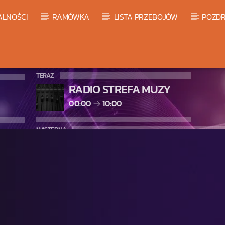
ALNOŚCI
RAMÓWKA
LISTA PRZEBOJÓW
POZDR
TERAZ
RADIO STREFA MUZY
00:00
10:00
NASTĘPNA
WARM GLOBAL DANCE RADIO C
10:00
11:00