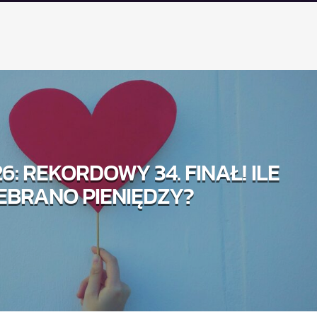
6: REKORDOWY 34. FINAŁ! ILE
EBRANO PIENIĘDZY?