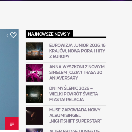
NAJNOWSZE NEWS'Y
0
EUROWIZJA JUNIOR 2026: 16
KRAJÓW, NOWA PORA I HITY
Z EUROPY
ANNA WYSZKONI Z NOWYM
SINGLEM „CIZIA”! TRASA 30
ANIAVERSARY
DNI MYŚLENIC 2026 –
WIELKI POWRÓT ŚWIĘTA
MIASTA! RELACJA
MUSE ZAPOWIADA NOWY
ALBUM! SINGIEL
„NIGHTSHIFT SUPERSTAR”
ALTER BRIDGE I KINGS OF