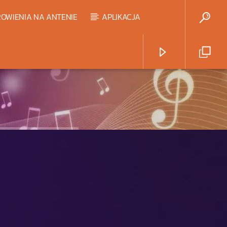
OWIENIA NA ANTENIE
APLIKACJA
Radio Strefa Muzy
HART TOP 20