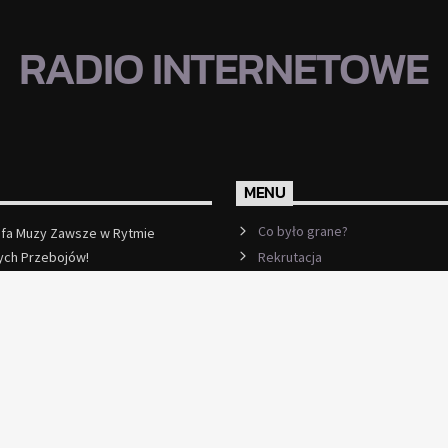
RADIO INTERNETOWE
MENU
Co było grane?
efa Muzy Zawsze w Rytmie
Rekrutacja
ych Przebojów!
ęcej
Ramówka
Events
Kontakt