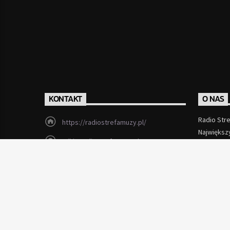
KONTAKT
O NAS
Radio Str
https://radiostrefamuzy.pl/
Największ
miki@radiostrefamuzy.pl
Czytaj Wi
Lubień (woj. małopolskie)