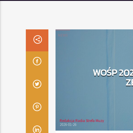
NEWS
WOŚP 202
Z
Redakcja Radia Strefa Muzy
2026-01-26