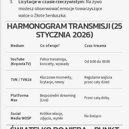
Licytacje w czasie rzeczywistym:
Na żywo
możesz obserwować emocje towarzyszące
walce o Złote Serduszka.
HARMONOGRAM TRANSMISJI (25
STYCZNIA 2026)
Medium
Co oferuje?
Czas trwania
YouTube
Pełna transmisja,
Od 8:00 do 00:00
(KręciołaTV)
koncerty, wywiady
Kluczowe momenty,
Regularne wejścia
TVN / TVN24
licytacje, newsy
przez cały dzień
Platforma
Bezpośredni streaming
Przez całą dobę
Max
(Live)
Social
Krótkie relacje,
Na bieżąco
Media WOŚP
zdjęcia, wyniki