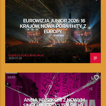
EUROWIZJA JUNIOR 2026: 16
KRAJÓW, NOWA PORA I HITY Z
EUROPY
Redakcja Radia Strefa Muzy
2026-07-26
NEWS
0
ANNA WYSZKONI Z NOWYM
SINGLEM „CIZIA”! TRASA 30