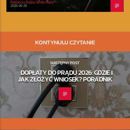
Redakcja Radia Strefa Muzy
2026-06-28
KONTYNUUJ CZYTANIE
NASTĘPNY POST
DOPŁATY DO PRĄDU 2026: GDZIE I
JAK ZŁOŻYĆ WNIOSEK? PORADNIK