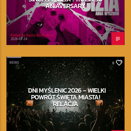
ANIAVERSARY
Redakcja Radia Strefa Muzy
2026-07-24
NEWS
0
DNI MYŚLENIC 2026 – WIELKI
POWRÓT ŚWIĘTA MIASTA!
RELACJA