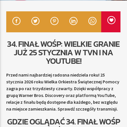
TERAZ
RADIO STREFA MUZY
00:00
21:00
34. FINAŁ WOŚP: WIELKIE GRANIE
JUŻ 25 STYCZNIA W TVN I NA
YOUTUBE!
Radio Strefa Muzy
Przed nami najbardziej radosna niedziela roku! 25
stycznia 2026 roku Wielka Orkiestra Świątecznej Pomocy
zagra po raz trzydziesty czwarty. Dzięki współpracy z
grupą Warner Bros. Discovery oraz platformą YouTube,
relacje z finału będą dostępne dla każdego, bez względu
na miejsce zamieszkania. Sprawdź szczegóły transmisji.
GDZIE OGLĄDAĆ 34. FINAŁ WOŚP