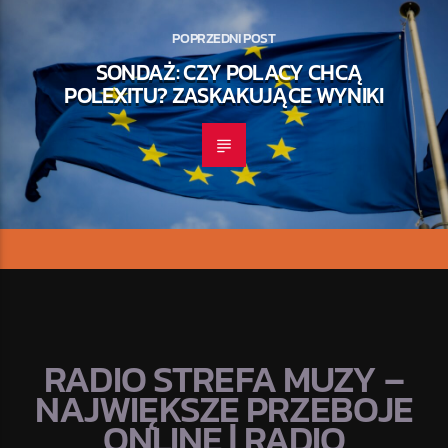
POPRZEDNI POST
SONDAŻ: CZY POLACY CHCĄ
POLEXITU? ZASKAKUJĄCE WYNIKI
RADIO STREFA MUZY –
NAJWIĘKSZE PRZEBOJE
ONLINE | RADIO