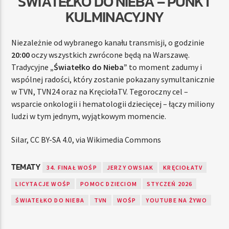
ŚWIATEŁKO DO NIEBA – PUNKT
KULMINACYJNY
Niezależnie od wybranego kanału transmisji, o godzinie
20:00
oczy wszystkich zwrócone będą na Warszawę.
Tradycyjne
„Światełko do Nieba”
to moment zadumy i
wspólnej radości, który zostanie pokazany symultanicznie
w TVN, TVN24 oraz na KręciołaTV. Tegoroczny cel –
wsparcie onkologii i hematologii dziecięcej – łączy miliony
ludzi w tym jednym, wyjątkowym momencie.
Silar, CC BY-SA 4.0, via Wikimedia Commons
TEMATY
34. FINAŁ WOŚP
JERZY OWSIAK
KRĘCIOŁATV
LICYTACJE WOŚP
POMOC DZIECIOM
STYCZEŃ 2026
ŚWIATEŁKO DO NIEBA
TVN
WOŚP
YOUTUBE NA ŻYWO