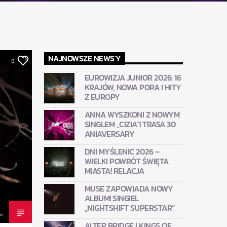
NAJNOWSZE NEWS'Y
0
EUROWIZJA JUNIOR 2026: 16
KRAJÓW, NOWA PORA I HITY
Z EUROPY
ANNA WYSZKONI Z NOWYM
SINGLEM „CIZIA”! TRASA 30
ANIAVERSARY
DNI MYŚLENIC 2026 –
WIELKI POWRÓT ŚWIĘTA
MIASTA! RELACJA
MUSE ZAPOWIADA NOWY
ALBUM! SINGIEL
„NIGHTSHIFT SUPERSTAR”
ALTER BRIDGE I KINGS OF