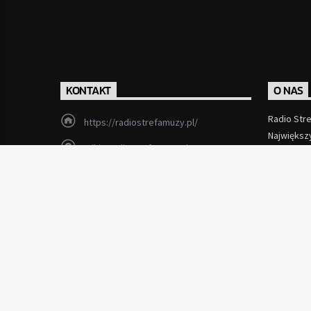
KONTAKT
O NAS
Radio Str
https://radiostrefamuzy.pl/
Największ
miki@radiostrefamuzy.pl
Czytaj Wi
Lubień (woj. małopolskie)
Copyright 2012 - 2026 Radio Strefa Muzy