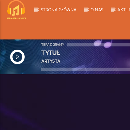
STRONA GŁÓWNA
O NAS
AKTU
TERAZ GRAMY
TYTUŁ
ARTYSTA