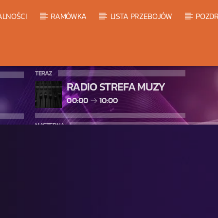
ALNOŚCI
RAMÓWKA
LISTA PRZEBOJÓW
POZDR
TERAZ
RADIO STREFA MUZY
00:00
10:00
NASTĘPNA
WARM GLOBAL DANCE RADIO C
10:00
11:00