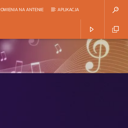
OWIENIA NA ANTENIE
APLIKACJA
Radio Strefa Muzy
HART TOP 20