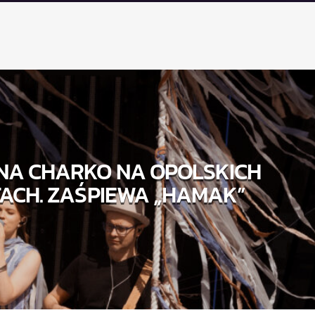
NA CHARKO NA OPOLSKICH
ACH. ZAŚPIEWA „HAMAK”