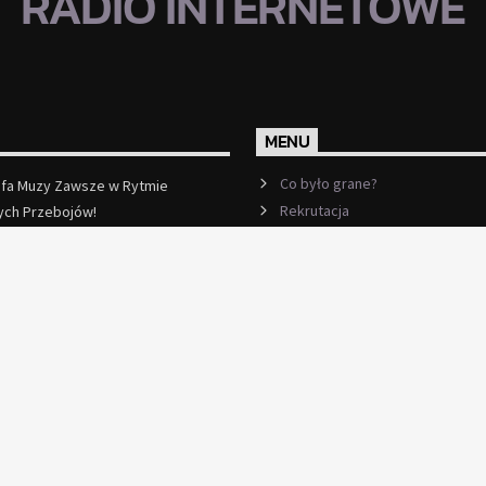
RADIO INTERNETOWE
MENU
Co było grane?
efa Muzy Zawsze w Rytmie
Rekrutacja
ych Przebojów!
ęcej
Ramówka
Events
Kontakt