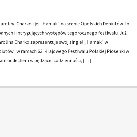
arolina Charko i jej „Hamak” na scenie Opolskich Debiutów To
wanych i intrygujących występów tegorocznego festiwalu. Już
Karolina Charko zaprezentuje swój singiel „Hamak” w
iutów” w ramach 63. Krajowego Festiwalu Polskiej Piosenki w
kim oddechem w pędzącej codzienności, […]