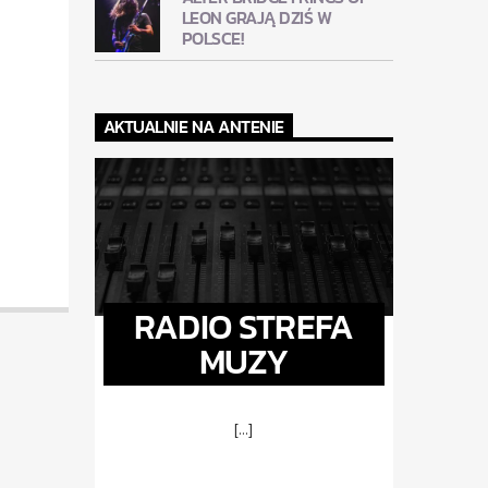
LEON GRAJĄ DZIŚ W
POLSCE!
AKTUALNIE NA ANTENIE
RADIO STREFA
MUZY
[...]