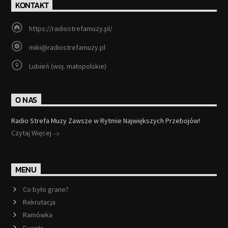
KONTAKT
https://radiostrefamuzy.pl/
miki@radiostrefamuzy.pl
Lubień (woj. małopolskie)
O NAS
Radio Strefa Muzy Zawsze w Rytmie Największych Przebojów!
Czytaj Więcej
MENU
Co było grane?
Rekrutacja
Ramówka
Events