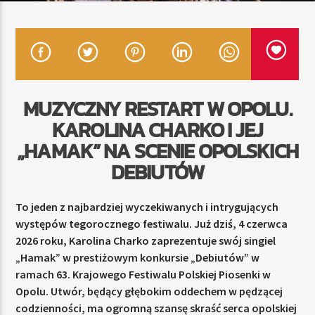
TERAZ
RADIO STREFA MUZY
00:00
24:00
MUZYCZNY RESTART W OPOLU.
KAROLINA CHARKO I JEJ
„HAMAK” NA SCENIE OPOLSKICH
DEBIUTÓW
Radio Strefa Muzy
To jeden z najbardziej wyczekiwanych i intrygujących
występów tegorocznego festiwalu. Już dziś, 4 czerwca
2026 roku, Karolina Charko zaprezentuje swój singiel
„Hamak” w prestiżowym konkursie „Debiutów” w
ramach 63. Krajowego Festiwalu Polskiej Piosenki w
Opolu. Utwór, będący głębokim oddechem w pędzącej
codzienności, ma ogromną szansę skraść serca opolskiej