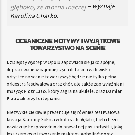
– wyznaje
głęboko, że można inaczej
Karolina Charko.
OCEANICZNE MOTYWY I WYJĄTKOWE
TOWARZYSTWO NA SCENIE
Dzisiejszy występ w Opolu zapowiada się jako spójne,
dopracowane w najmniejszych detalach widowisko.
Artystce na scenie towarzyszyć będzie nie tylko pełna
orkiestra festiwalowa oraz chór, ale także zaprzyjaźnieni
muzycy:
Piotr Lato
, który zagra na ukulele, oraz
Damian
Pietrasik
przy fortepianiu.
Niezwykle ciekawie prezentuje się również festiwalowa
kreacja Karoliny. Suknia w kolorach błękitu, bieli i beżu
nawiązuje bezpośrednio do prywatnej pasji artystki, jaką
jest rzemiosło i tworzenie makram, gobelinów oraz