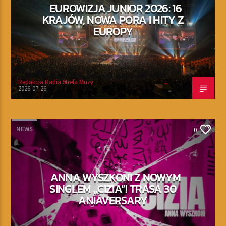
EUROWIZJA JUNIOR 2026: 16
KRAJÓW, NOWA PORA I HITY Z
EUROPY
Redakcja Radia Strefa Muzy
2026-07-26
NEWS
0
ANNA WYSZKONI Z NOWYM
SINGLEM „CIZIA”! TRASA 30
ANIAVERSARY