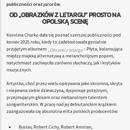
publiczności oraz jurorów.
OD „OBRAZKÓW Z LETARGU” PROSTO NA
OPOLSKĄ SCENĘ
Karolina Charko dała się poznać szerszej publiczności pod
koniec 2025 roku, kiedy to zadebiutowała genialnie
przyjętym albumem
. Płyta, balansująca
„Obrazki z letargu”
między miękką alternatywą a melancholijnym popem,
natychmiast zachwyciła zarówno słuchaczy, jak i krytyków
muzycznych.
Artystka, choć przez wielu opisywana jako skromna, skryta
i niepewna siebie dziewczyna, dysponuje potężnym,
przejmującym głosem oraz niebanalnym talentem
songwriterskim. W pracę nad jej debiutanckim krążkiem
zaangażowała się absolutna elita polskich producentów:
Buslav, Robert Cichy, Robert Amirian,