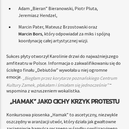
Adam „Bieran” Bieranowski, Piotr Pluta,
Jeremiasz Hendzel,
Marcin Pater, Mateusz Brzostowski oraz
Marcin Bors
, który odpowiadał za miks i spójną
koordynację całej artystycznej wizji.
Sukces płyty otworzył Karolinie drzwi do najważniejszego
amfiteatru w Polsce. Informacja o zakwalifikowaniu się do
ścisłego finału „Debiutów” wywołała u niej ogromne
emocje.
„Biegłam przez korytarze poznańskiego Centrum
–
Kultury Zamek, płakałam i śmiałam się jednocześnie”
wspomina z wzruszeniem wokalistka.
„HAMAK” JAKO CICHY KRZYK PROTESTU
Konkursowa piosenka „Hamak” to ascetyczny, niezwykle
oszczędny w aranżacji utwór, który działa jak gwałtowne
zaciągnięcie hamulca ręcznego w środku cywilizacyjnego