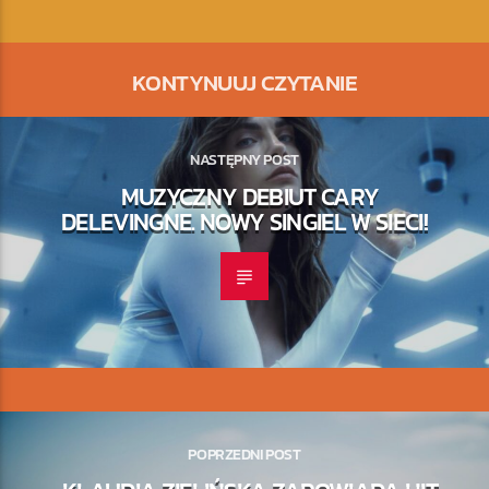
KONTYNUUJ CZYTANIE
NASTĘPNY POST
MUZYCZNY DEBIUT CARY
DELEVINGNE. NOWY SINGIEL W SIECI!
POPRZEDNI POST