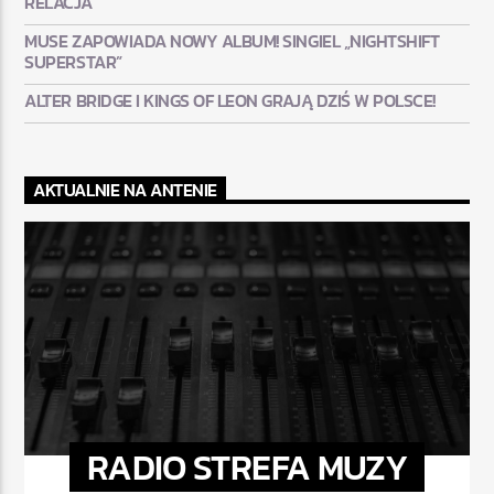
RELACJA
MUSE ZAPOWIADA NOWY ALBUM! SINGIEL „NIGHTSHIFT
SUPERSTAR”
ALTER BRIDGE I KINGS OF LEON GRAJĄ DZIŚ W POLSCE!
AKTUALNIE NA ANTENIE
RADIO STREFA MUZY