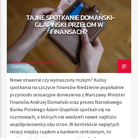
TAJNE SPOTKANIE DOMAŃSKI-
GLAPIŃSKI: PRZEŁOM W
TERAZ
FINANSACH?
RADIO STREFA MUZY
00:00
21:00
Redakcja Radia Strefa Muzy
2026-02-15
Radio Strefa Muzy
Nowe otwarcie czy wymuszony rozejm? Kulisy
spotkania na szczycie finansów Niedzielne popołudnie
przyniosło sensacyjne doniesienia z Warszawy. Minister
finansów Andrzej Domański oraz prezes Narodowego
Banku Polskiego Adam Glapiński spotkali się na
rozmowach, o których nie wiedzieli nawet najbliżsi
współpracownicy obu stron. W kontekście napiętych
relacji między rządem a bankiem centralnym, to