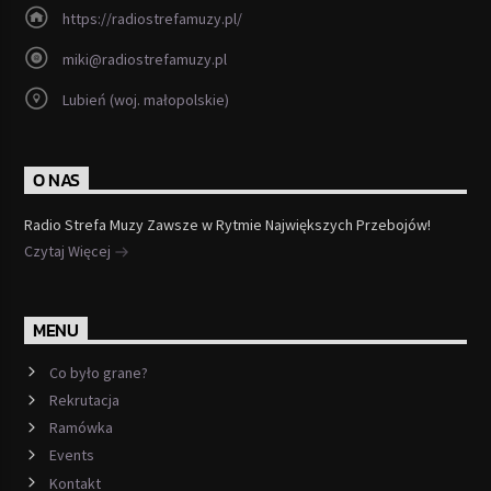
https://radiostrefamuzy.pl/
miki@radiostrefamuzy.pl
Lubień (woj. małopolskie)
O NAS
Radio Strefa Muzy Zawsze w Rytmie Największych Przebojów!
Czytaj Więcej
MENU
Co było grane?
Rekrutacja
Ramówka
Events
Kontakt