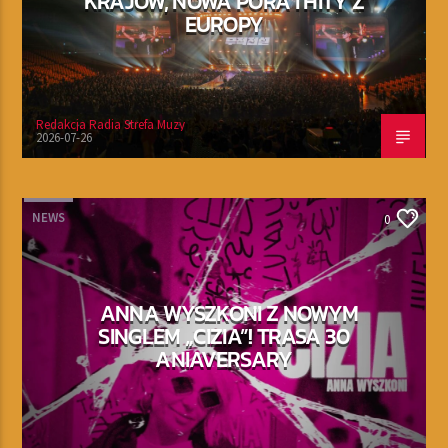
KRAJÓW, NOWA PORA I HITY Z
EUROPY
Redakcja Radia Strefa Muzy
2026-07-26
NEWS
0
ANNA WYSZKONI Z NOWYM
SINGLEM „CIZIA”! TRASA 30
ANIAVERSARY