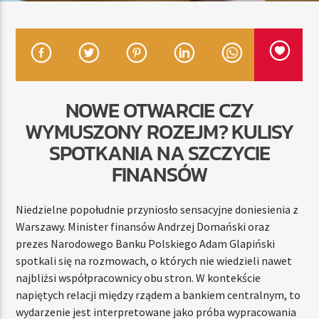
TERAZ
RADIO STREFA MUZY
00:00
10:00
NOWE OTWARCIE CZY
WYMUSZONY ROZEJM? KULISY
SPOTKANIA NA SZCZYCIE
FINANSÓW
Radio Strefa Muzy
Niedzielne popołudnie przyniosło sensacyjne doniesienia z
Warszawy. Minister finansów Andrzej Domański oraz
prezes Narodowego Banku Polskiego Adam Glapiński
spotkali się na rozmowach, o których nie wiedzieli nawet
najbliżsi współpracownicy obu stron. W kontekście
napiętych relacji między rządem a bankiem centralnym, to
wydarzenie jest interpretowane jako próba wypracowania