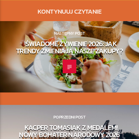
KONTYNUUJ CZYTANIE
NASTĘPNY POST
ŚWIADOME ŻYWIENIE 2026: JAK
TRENDY ZMIENIAJĄ NASZE ZAKUPY?
POPRZEDNI POST
KACPER TOMASIAK Z MEDALEM!
NOWY BOHATER NARODOWY 2026