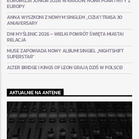
EUROWIZJA JUNIOR 2026: 16 KRAJÓW, NOWA PORA I HITY Z
EUROPY
ANNA WYSZKONI Z NOWYM SINGLEM „CIZIA”! TRASA 30
ANIAVERSARY
DNI MYŚLENIC 2026 – WIELKI POWRÓT ŚWIĘTA MIASTA!
RELACJA
MUSE ZAPOWIADA NOWY ALBUM! SINGIEL „NIGHTSHIFT
SUPERSTAR”
ALTER BRIDGE I KINGS OF LEON GRAJĄ DZIŚ W POLSCE!
AKTUALNIE NA ANTENIE