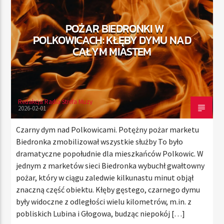
POŻAR BIEDRONKI W
POLKOWICACH: KŁĘBY DYMU NAD
TERAZ
CAŁYM MIASTEM
RADIO STREFA MUZY
00:00
10:00
Redakcja Radia Strefa Muzy
2026-02-01
Radio Strefa Muzy
Czarny dym nad Polkowicami. Potężny pożar marketu
Biedronka zmobilizował wszystkie służby To było
dramatyczne popołudnie dla mieszkańców Polkowic. W
jednym z marketów sieci Biedronka wybuchł gwałtowny
pożar, który w ciągu zaledwie kilkunastu minut objął
znaczną część obiektu. Kłęby gęstego, czarnego dymu
były widoczne z odległości wielu kilometrów, m.in. z
pobliskich Lubina i Głogowa, budząc niepokój […]