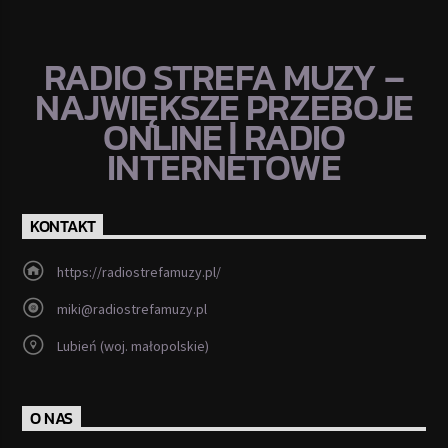
RADIO STREFA MUZY –
NAJWIĘKSZE PRZEBOJE
ONLINE | RADIO
INTERNETOWE
KONTAKT
https://radiostrefamuzy.pl/
miki@radiostrefamuzy.pl
Lubień (woj. małopolskie)
O NAS