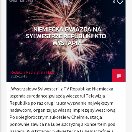
ŚWIAT MUZYKI
0
TERAZ
NIEMIECKA GWIAZDA NA
RADIO STREFA MUZY
SYLWESTRZE REPUBLIKI! KTO
00:00
24:00
WYSTĄPI?
Redakcja Radia Strefa Muzy
Radio Strefa Muzy
2025-12-18
„Wystrzałowy Sylwester” z TV Republika: Niemiecka
legenda eurodance gwiazdą wieczoru! Telewizja
Republika po raz drugi rzuca wyzwanie największym
nadawcom, organizując własną imprezę sylwestrową.
Po ubiegłorocznym sukcesie w Chełmie, stacja
ponownie zawita na Lubelszczyznę z koncertem pod
hasłem „Wystrzałowy Sylwester na Lubelszczyźnie z