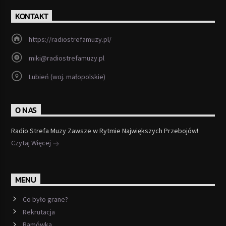
KONTAKT
https://radiostrefamuzy.pl/
miki@radiostrefamuzy.pl
Lubień (woj. małopolskie)
O NAS
Radio Strefa Muzy Zawsze w Rytmie Największych Przebojów!
Czytaj Więcej
MENU
Co było grane?
Rekrutacja
Ramówka