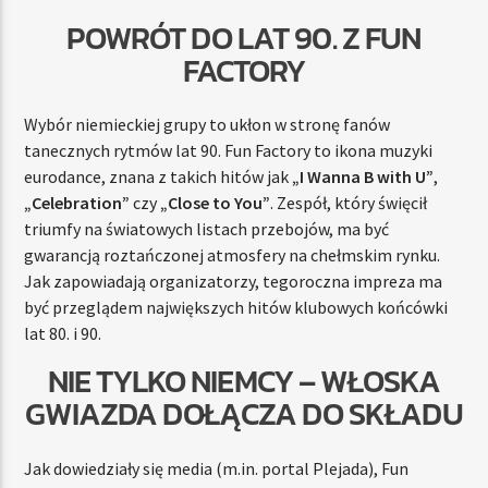
POWRÓT DO LAT 90. Z FUN
FACTORY
Wybór niemieckiej grupy to ukłon w stronę fanów
tanecznych rytmów lat 90. Fun Factory to ikona muzyki
eurodance, znana z takich hitów jak
„I Wanna B with U”
,
„Celebration”
czy
„Close to You”
. Zespół, który święcił
triumfy na światowych listach przebojów, ma być
gwarancją roztańczonej atmosfery na chełmskim rynku.
Jak zapowiadają organizatorzy, tegoroczna impreza ma
być przeglądem największych hitów klubowych końcówki
lat 80. i 90.
NIE TYLKO NIEMCY – WŁOSKA
GWIAZDA DOŁĄCZA DO SKŁADU
Jak dowiedziały się media (m.in. portal Plejada), Fun