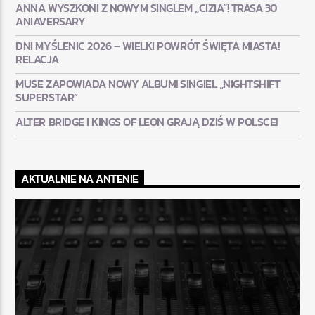
ANNA WYSZKONI Z NOWYM SINGLEM „CIZIA”! TRASA 30
ANIAVERSARY
DNI MYŚLENIC 2026 – WIELKI POWRÓT ŚWIĘTA MIASTA!
RELACJA
MUSE ZAPOWIADA NOWY ALBUM! SINGIEL „NIGHTSHIFT
SUPERSTAR”
ALTER BRIDGE I KINGS OF LEON GRAJĄ DZIŚ W POLSCE!
AKTUALNIE NA ANTENIE