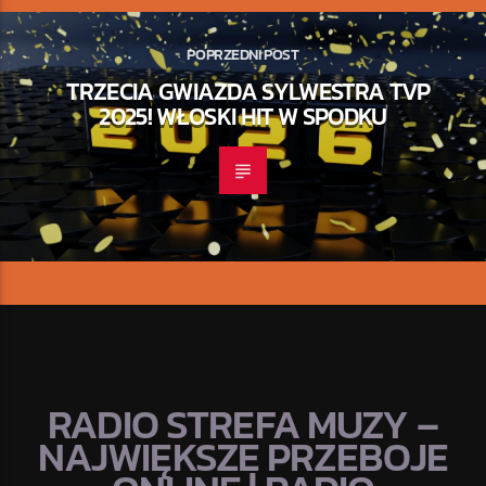
POPRZEDNI POST
TRZECIA GWIAZDA SYLWESTRA TVP
2025! WŁOSKI HIT W SPODKU
RADIO STREFA MUZY –
NAJWIĘKSZE PRZEBOJE