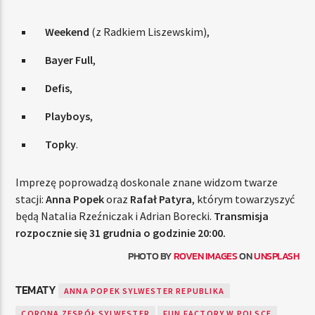
Weekend
(z Radkiem Liszewskim),
Bayer Full
,
Defis
,
Playboys
,
Topky
.
Imprezę poprowadzą doskonale znane widzom twarze
stacji:
Anna Popek
oraz
Rafał Patyra
, którym towarzyszyć
będą Natalia Rzeźniczak i Adrian Borecki.
Transmisja
rozpocznie się 31 grudnia o godzinie 20:00.
PHOTO BY
ROVEN IMAGES
ON
UNSPLASH
TEMATY
ANNA POPEK SYLWESTER REPUBLIKA
CORONA ZESPÓŁ SYLWESTER
FUN FACTORY W POLSCE