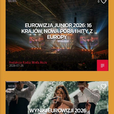
NEWS
0
EUROWIZJA JUNIOR 2026: 16
KRAJÓW, NOWA PORA I HITY Z
EUROPY
Redakcja Radia Strefa Muzy
2026-07-26
NEWS
0
WYNIKI EUROWIZJI 2026: