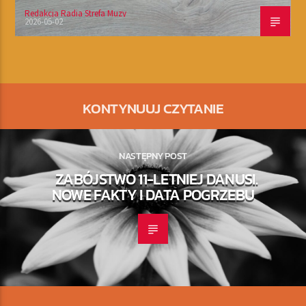
Redakcja Radia Strefa Muzy
2026-05-02
KONTYNUUJ CZYTANIE
NASTĘPNY POST
ZABÓJSTWO 11-LETNIEJ DANUSI.
NOWE FAKTY I DATA POGRZEBU