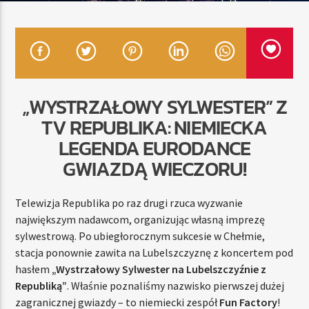
TERAZ
RADIO STREFA MUZY
00:00
24:00
„WYSTRZAŁOWY SYLWESTER” Z
TV REPUBLIKA: NIEMIECKA
LEGENDA EURODANCE
GWIAZDĄ WIECZORU!
Radio Strefa Muzy
Telewizja Republika po raz drugi rzuca wyzwanie
największym nadawcom, organizując własną imprezę
sylwestrową. Po ubiegłorocznym sukcesie w Chełmie,
stacja ponownie zawita na Lubelszczyznę z koncertem pod
hasłem
„Wystrzałowy Sylwester na Lubelszczyźnie z
Republiką”
. Właśnie poznaliśmy nazwisko pierwszej dużej
zagranicznej gwiazdy – to niemiecki zespół
Fun Factory
!