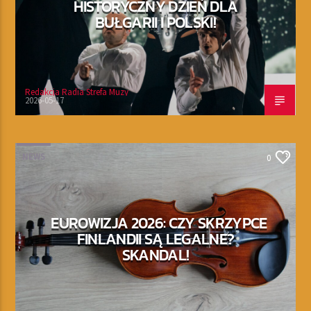
HISTORYCZNY DZIEŃ DLA
BUŁGARII I POLSKI!
Redakcja Radia Strefa Muzy
2026-05-17
NEWS
0
EUROWIZJA 2026: CZY SKRZYPCE
FINLANDII SĄ LEGALNE?
SKANDAL!