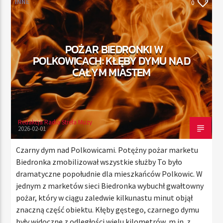
INNE
0
TERAZ
POŻAR BIEDRONKI W
RADIO STREFA MUZY
POLKOWICACH: KŁĘBY DYMU NAD
00:00
21:00
CAŁYM MIASTEM
Redakcja Radia Strefa Muzy
Radio Strefa Muzy
2026-02-01
Czarny dym nad Polkowicami. Potężny pożar marketu
Biedronka zmobilizował wszystkie służby To było
dramatyczne popołudnie dla mieszkańców Polkowic. W
jednym z marketów sieci Biedronka wybuchł gwałtowny
pożar, który w ciągu zaledwie kilkunastu minut objął
znaczną część obiektu. Kłęby gęstego, czarnego dymu
były widoczne z odległości wielu kilometrów, m.in. z