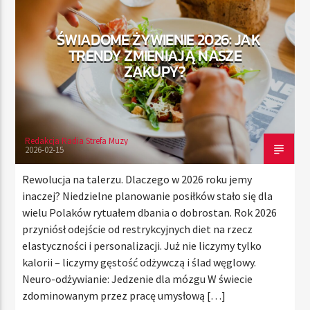
ŚWIADOME ŻYWIENIE 2026: JAK
TRENDY ZMIENIAJĄ NASZE
TERAZ
ZAKUPY?
RADIO STREFA MUZY
00:00
24:00
Redakcja Radia Strefa Muzy
2026-02-15
Radio Strefa Muzy
Rewolucja na talerzu. Dlaczego w 2026 roku jemy
inaczej? Niedzielne planowanie posiłków stało się dla
wielu Polaków rytuałem dbania o dobrostan. Rok 2026
przyniósł odejście od restrykcyjnych diet na rzecz
elastyczności i personalizacji. Już nie liczymy tylko
kalorii – liczymy gęstość odżywczą i ślad węglowy.
Neuro-odżywianie: Jedzenie dla mózgu W świecie
zdominowanym przez pracę umysłową […]