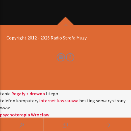
Copyright 2012 - 2026 Radio Strefa Muzy
tanie
Regały z drewna
litego
telefon komputery
internet koszarawa
hosting serwery strony
www
psychoterapia Wrocław
reklamy dooh
vonline
reklama dooh
Reklama Dooh