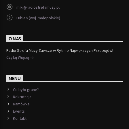
miki@radiostrefamuzy.pl
Lubień (woj. małopolskie)
O NAS
Radio Strefa Muzy Zawsze w Rytmie Największych Przebojów!
Czytaj Więcej
MENU
Co było grane?
Rekrutacja
Ramówka
Events
Kontakt