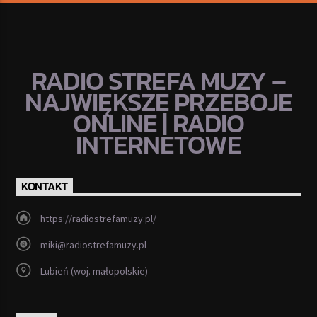
RADIO STREFA MUZY –
NAJWIĘKSZE PRZEBOJE
ONLINE | RADIO
INTERNETOWE
KONTAKT
https://radiostrefamuzy.pl/
miki@radiostrefamuzy.pl
Lubień (woj. małopolskie)