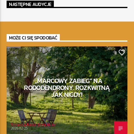
NASTĘPNE AUDYCJE
MOŻE CI SIĘ SPODOBAĆ
INNE
0
„MARCOWY ZABIEG” NA
RODODENDRONY. ROZKWITNĄ
JAK NIGDY!
Redakcja Radia Strefa Muzy
2026-02-25