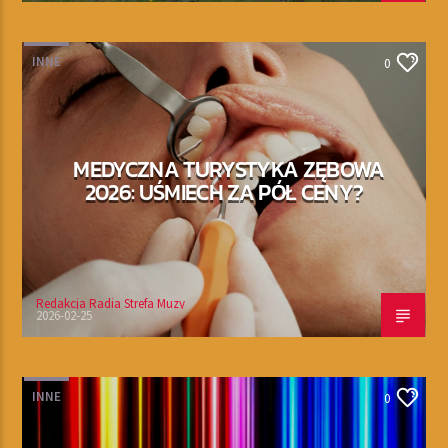
INNE
0
MEDYCZNA TURYSTYKA ZĘBOWA
2026: UŚMIECH ZA PÓŁ CENY?
Redakcja Radia Strefa Muzy
2026-02-25
INNE
0