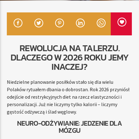
TERAZ
RADIO STREFA MUZY
00:00
24:00
REWOLUCJA NA TALERZU.
DLACZEGO W 2026 ROKU JEMY
INACZEJ?
Radio Strefa Muzy
Niedzielne planowanie posiłków stało się dla wielu
Polaków rytuałem dbania o dobrostan. Rok 2026 przyniósł
odejście od restrykcyjnych diet na rzecz elastyczności i
personalizacji. Już nie liczymy tylko kalorii – liczymy
gęstość odżywczą i ślad węglowy.
NEURO-ODŻYWIANIE: JEDZENIE DLA
MÓZGU