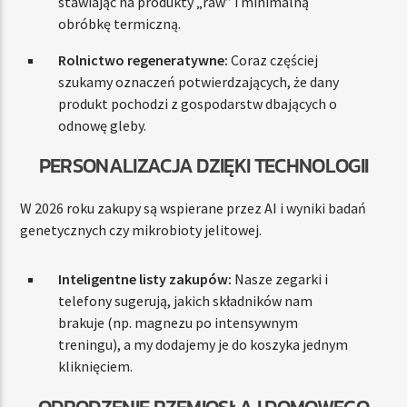
stawiając na produkty „raw” i minimalną
obróbkę termiczną.
Rolnictwo regeneratywne:
Coraz częściej
szukamy oznaczeń potwierdzających, że dany
produkt pochodzi z gospodarstw dbających o
odnowę gleby.
PERSONALIZACJA DZIĘKI TECHNOLOGII
W 2026 roku zakupy są wspierane przez AI i wyniki badań
genetycznych czy mikrobioty jelitowej.
Inteligentne listy zakupów:
Nasze zegarki i
telefony sugerują, jakich składników nam
brakuje (np. magnezu po intensywnym
treningu), a my dodajemy je do koszyka jednym
kliknięciem.
ODRODZENIE RZEMIOSŁA I DOMOWEGO