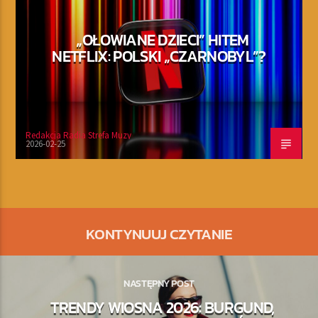
„OŁOWIANE DZIECI” HITEM
NETFLIX: POLSKI „CZARNOBYL”?
Redakcja Radia Strefa Muzy
2026-02-25
KONTYNUUJ CZYTANIE
NASTĘPNY POST
TRENDY WIOSNA 2026: BURGUND,