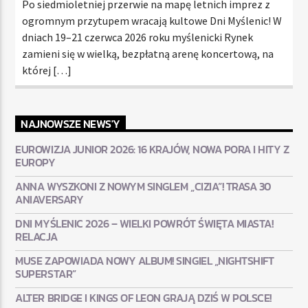
Po siedmioletniej przerwie na mapę letnich imprez z
ogromnym przytupem wracają kultowe Dni Myślenic! W
dniach 19–21 czerwca 2026 roku myślenicki Rynek
zamieni się w wielką, bezpłatną arenę koncertową, na
której […]
NAJNOWSZE NEWS'Y
EUROWIZJA JUNIOR 2026: 16 KRAJÓW, NOWA PORA I HITY Z
EUROPY
ANNA WYSZKONI Z NOWYM SINGLEM „CIZIA”! TRASA 30
ANIAVERSARY
DNI MYŚLENIC 2026 – WIELKI POWRÓT ŚWIĘTA MIASTA!
RELACJA
MUSE ZAPOWIADA NOWY ALBUM! SINGIEL „NIGHTSHIFT
SUPERSTAR”
ALTER BRIDGE I KINGS OF LEON GRAJĄ DZIŚ W POLSCE!