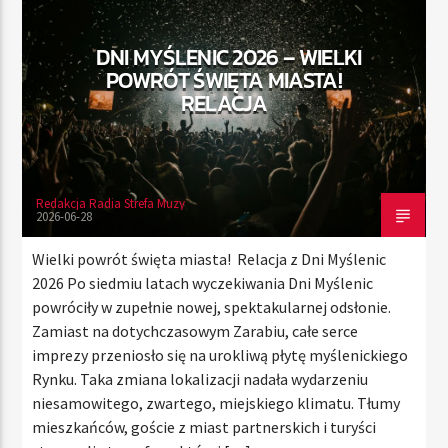
DNI MYŚLENIC 2026 – WIELKI
POWRÓT ŚWIĘTA MIASTA!
TERAZ
RELACJA
RADIO STREFA MUZY
00:00
24:00
Redakcja Radia Strefa Muzy
2026-06-28
Radio Strefa Muzy
Wielki powrót święta miasta! Relacja z Dni Myślenic
2026 Po siedmiu latach wyczekiwania Dni Myślenic
powróciły w zupełnie nowej, spektakularnej odsłonie.
Zamiast na dotychczasowym Zarabiu, całe serce
imprezy przeniosło się na urokliwą płytę myślenickiego
Rynku. Taka zmiana lokalizacji nadała wydarzeniu
niesamowitego, zwartego, miejskiego klimatu. Tłumy
mieszkańców, goście z miast partnerskich i turyści