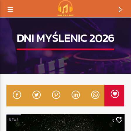
DNI MYŚLENIC 2026
TERAZ GRAMY
TYTUŁ
NEWS
0
ARTYSTA