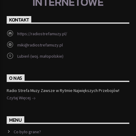
INTERNETOWE
KONTAKT
https://radiostrefamuzy.pl/
miki@radiostrefamuzy.pl
Lubień (woj. małopolskie)
O NAS
Radio Strefa Muzy Zawsze w Rytmie Największych Przebojów!
Czytaj Więcej
MENU
Co było grane?