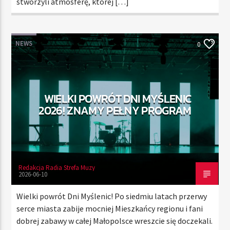
stworzyli atmosferę, której […]
NEWS
0
WIELKI POWRÓT DNI MYŚLENIC
2026! ZNAMY PEŁNY PROGRAM
Redakcja Radia Strefa Muzy
2026-06-10
Wielki powrót Dni Myślenic! Po siedmiu latach przerwy
serce miasta zabije mocniej Mieszkańcy regionu i fani
dobrej zabawy w całej Małopolsce wreszcie się doczekali.