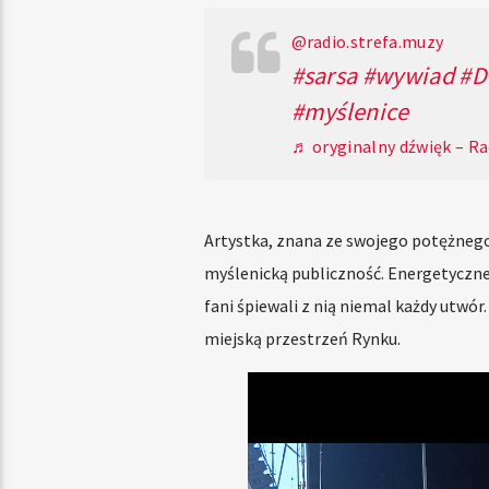
@radio.strefa.muzy
#sarsa
#wywiad
#D
#myślenice
♬ oryginalny dźwięk – Ra
Artystka, znana ze swojego potężnego
myślenicką publiczność. Energetyczne 
fani śpiewali z nią niemal każdy utwór
miejską przestrzeń Rynku.