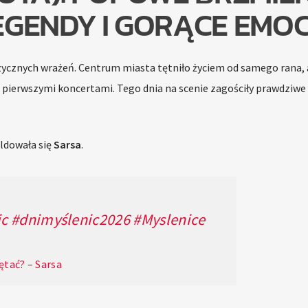
GENDY I GORĄCE EMOC
cznych wrażeń. Centrum miasta tętniło życiem od samego rana, 
d pierwszymi koncertami. Tego dnia na scenie zagościły prawdziwe
ldowała się
Sarsa
.
ic
#dnimyślenic2026
#Myslenice
tać? – Sarsa