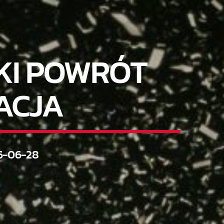
LKI POWRÓT
ACJA
6-06-28