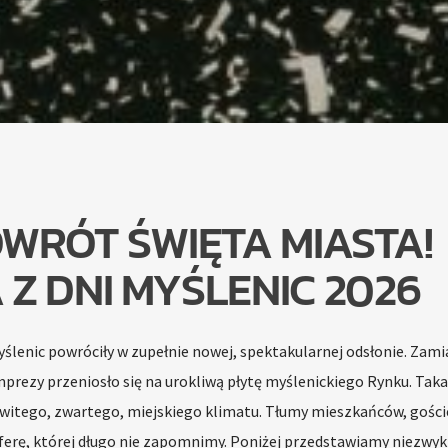
OWRÓT ŚWIĘTA MIASTA!
 Z DNI MYŚLENIC 2026
ślenic powróciły w zupełnie nowej, spektakularnej odsłonie. Zami
prezy przeniosło się na urokliwą płytę myślenickiego Rynku. Tak
owitego, zwartego, miejskiego klimatu. Tłumy mieszkańców, gości
sferę, której długo nie zapomnimy. Poniżej przedstawiamy niezwyk