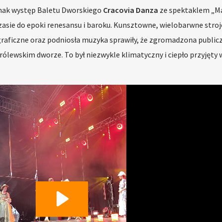
nak występ Baletu Dworskiego
Cracovia Danza
ze spektaklem „M
czasie do epoki renesansu i baroku. Kunsztowne, wielobarwne stroj
raficzne oraz podniosła muzyka sprawiły, że zgromadzona public
ólewskim dworze. To był niezwykle klimatyczny i ciepło przyjęty 