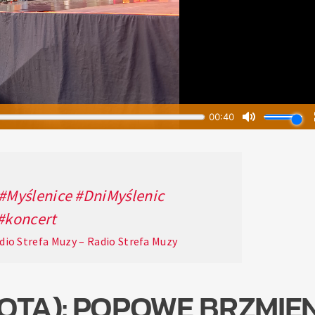
#Myślenice
#DniMyślenic
#koncert
dio Strefa Muzy – Radio Strefa Muzy
BOTA): POPOWE BRZMIEN