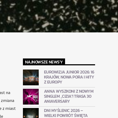
NAJNOWSZE NEWS'Y
EUROWIZJA JUNIOR 2026: 16
KRAJÓW, NOWA PORA I HITY
Z EUROPY
ANNA WYSZKONI Z NOWYM
ast na
SINGLEM „CIZIA”! TRASA 30
a zmiana
ANIAVERSARY
e z miast
DNI MYŚLENIC 2026 –
WIELKI POWRÓT ŚWIĘTA
le