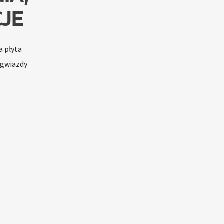
JE
a płyta
 gwiazdy