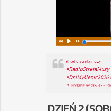
@radio.strefa.muzy
#RadioStrefaMuzy
#DniMyślenic2026
♬ oryginalny dźwięk – Ra
DZIEŃ 2 (SO