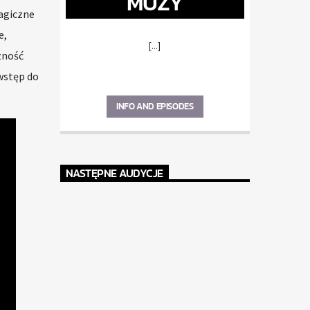
MUZY
agiczne
e,
[...]
zność
wstęp do
INFO AND EPISODES
NASTĘPNE AUDYCJE