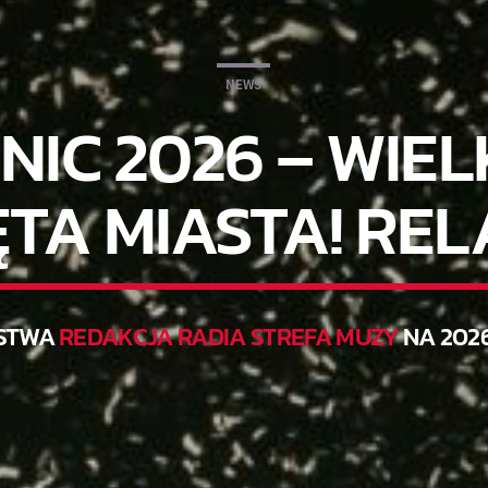
NEWS
NIC 2026 – WIE
ĘTA MIASTA! REL
STWA
REDAKCJA RADIA STREFA MUZY
NA 202