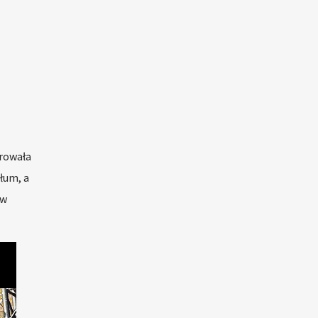
arowała
łum, a
 w