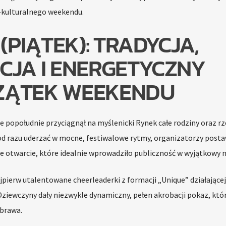
-kulturalnego weekendu.
 (PIĄTEK): TRADYCJA,
CJA I ENERGETYCZNY
ZĄTEK WEEKENDU
e popołudnie przyciągnął na myślenicki Rynek całe rodziny oraz r
od razu uderzać w mocne, festiwalowe rytmy, organizatorzy postaw
e otwarcie, które idealnie wprowadziło publiczność w wyjątkowy n
jpierw utalentowane cheerleaderki z formacji „Unique” działającej
 Dziewczyny dały niezwykle dynamiczny, pełen akrobacji pokaz, któ
 brawa.