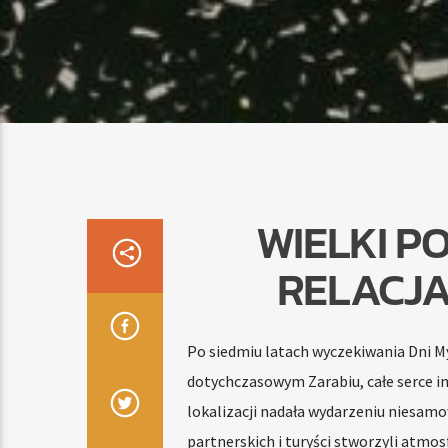
WIELKI P
RELACJA
Po siedmiu latach wyczekiwania Dni My
dotychczasowym Zarabiu, całe serce im
lokalizacji nadała wydarzeniu niesam
partnerskich i turyści stworzyli atmo