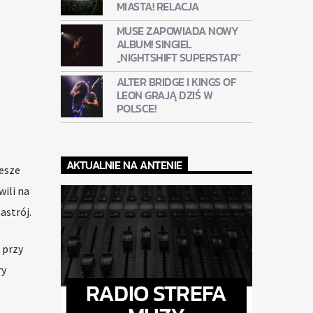
MIASTA! RELACJA
MUSE ZAPOWIADA NOWY
ALBUM! SINGIEL
„NIGHTSHIFT SUPERSTAR”
ALTER BRIDGE I KINGS OF
LEON GRAJĄ DZIŚ W
POLSCE!
AKTUALNIE NA ANTENIE
zesze
ili na
astrój.
 przy
ry
RADIO STREFA