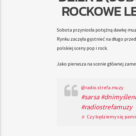
ROCKOWE LE
Sobota przyniosła potężną dawkę muzy
Rynku zaczęła gęstnieć na długo prze
polskiej sceny pop i rock.
Jako pierwsza na scenie głównej zame
@radio.strefa.muzy
#sarsa
#dnimyślen
#radiostrefamuzy
♬ Czy będziemy się pamię