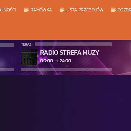
ALNOŚCI
RAMÓWKA
LISTA PRZEBOJÓW
POZDR
TERAZ
RADIO STREFA MUZY
00:00
24:00