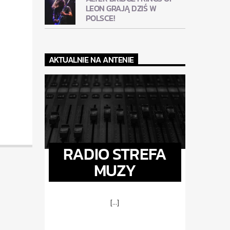
LEON GRAJĄ DZIŚ W
POLSCE!
AKTUALNIE NA ANTENIE
RADIO STREFA
MUZY
[...]