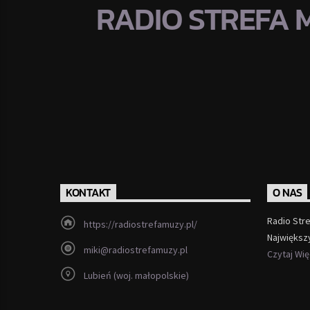
RADIO STREFA 
KONTAKT
O NAS
Radio Str
https://radiostrefamuzy.pl/
Największ
miki@radiostrefamuzy.pl
Czytaj Wi
Lubień (woj. małopolskie)