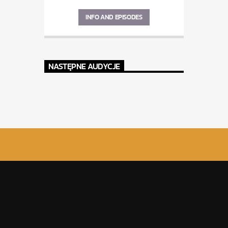
INFO AND EPISODES
NASTĘPNE AUDYCJE