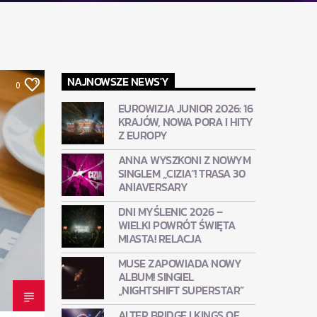
NAJNOWSZE NEWS'Y
0
EUROWIZJA JUNIOR 2026: 16
KRAJÓW, NOWA PORA I HITY
Z EUROPY
ANNA WYSZKONI Z NOWYM
SINGLEM „CIZIA”! TRASA 30
ANIAVERSARY
DNI MYŚLENIC 2026 –
WIELKI POWRÓT ŚWIĘTA
MIASTA! RELACJA
MUSE ZAPOWIADA NOWY
ALBUM! SINGIEL
„NIGHTSHIFT SUPERSTAR”
ALTER BRIDGE I KINGS OF