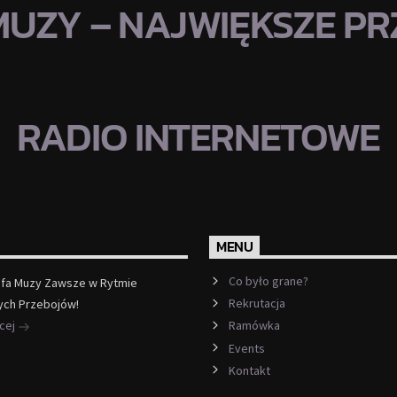
MUZY – NAJWIĘKSZE PRZ
RADIO INTERNETOWE
MENU
Co było grane?
efa Muzy Zawsze w Rytmie
Rekrutacja
ych Przebojów!
ęcej
Ramówka
Events
Kontakt