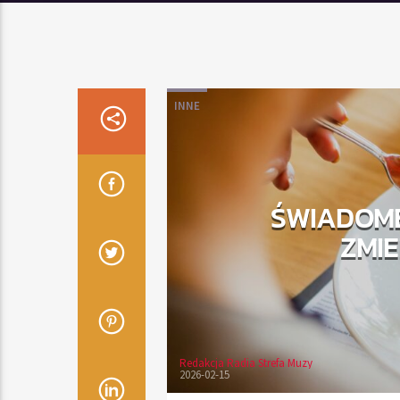
INNE
ŚWIADOME
ZMIE
Redakcja Radia Strefa Muzy
2026-02-15