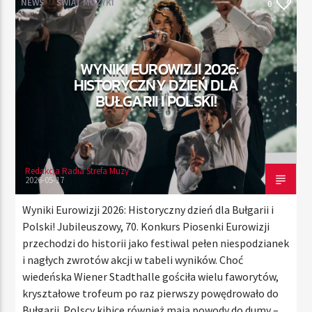
NEWS
ŚWIAT MUZYKI
0
TERAZ
WYNIKI EUROWIZJI 2026:
RADIO STREFA MUZY
HISTORYCZNY DZIEŃ DLA
00:00
21:00
BUŁGARII I POLSKI!
Redakcja Radia Strefa Muzy
Radio Strefa Muzy
2026-05-17
Wyniki Eurowizji 2026: Historyczny dzień dla Bułgarii i
Polski! Jubileuszowy, 70. Konkurs Piosenki Eurowizji
przechodzi do historii jako festiwal pełen niespodzianek
i nagłych zwrotów akcji w tabeli wyników. Choć
wiedeńska Wiener Stadthalle gościła wielu faworytów,
kryształowe trofeum po raz pierwszy powędrowało do
Bułgarii. Polscy kibice również mają powody do dumy –