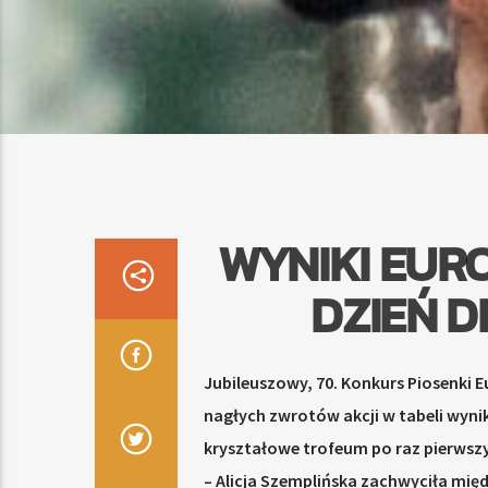
WYNIKI EURO
DZIEŃ D
Jubileuszowy, 70. Konkurs Piosenki Eu
nagłych zwrotów akcji w tabeli wyni
kryształowe trofeum po raz pierwsz
– Alicja Szemplińska zachwyciła m