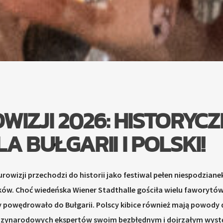
WIZJI 2026: HISTORYC
LA BUŁGARII I POLSKI!
rowizji przechodzi do historii jako festiwal pełen niespodzianek
ków. Choć wiedeńska Wiener Stadthalle gościła wielu faworytów
y powędrowało do Bułgarii. Polscy kibice również mają powody
iędzynarodowych ekspertów swoim bezbłędnym i dojrzałym wys