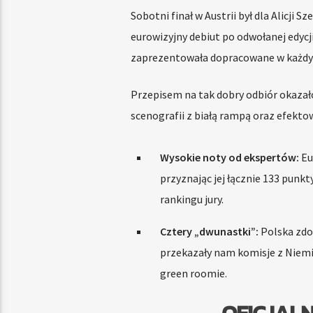
Sobotni finał w Austrii był dla Alicj
eurowizyjny debiut po odwołanej edycj
zaprezentowała dopracowane w każdy
Przepisem na tak dobry odbiór okazało
scenografii z białą rampą oraz efektow
Wysokie noty od ekspertów:
Eu
przyznając jej łącznie 133 punk
rankingu jury.
Cztery „dwunastki”:
Polska zdo
przekazały nam komisje z Niemiec
green roomie.