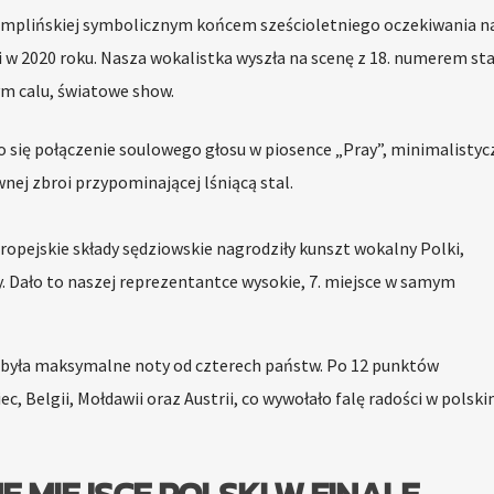
i Szemplińskiej symbolicznym końcem sześcioletniego oczekiwania n
i w 2020 roku. Nasza wokalistka wyszła na scenę z 18. numerem st
m calu, światowe show.
 się połączenie soulowego głosu w piosence „Pray”, minimalistyc
nej zbroi przypominającej lśniącą stal.
ropejskie składy sędziowskie nagrodziły kunszt wokalny Polki,
ty. Dało to naszej reprezentantce wysokie, 7. miejsce w samym
była maksymalne noty od czterech państw. Po 12 punktów
, Belgii, Mołdawii oraz Austrii, co wywołało falę radości w polsk