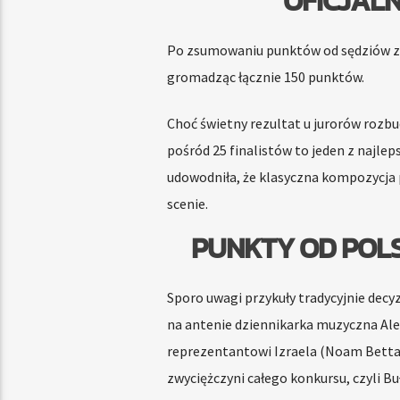
OFICJALN
Po zsumowaniu punktów od sędziów z g
gromadząc łącznie 150 punktów.
Choć świetny rezultat u jurorów rozbud
pośród 25 finalistów to jeden z najlep
udowodniła, że klasyczna kompozycja 
scenie.
PUNKTY OD POLS
Sporo uwagi przykuły tradycyjnie decy
na antenie dziennikarka muzyczna Ale
reprezentantowi Izraela (Noam Bettan
zwyciężczyni całego konkursu, czyli Buł