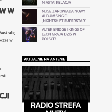
MIASTA! RELACJA
ÓW W
MUSE ZAPOWIADA NOWY
ALBUM! SINGIEL
„NIGHTSHIFT SUPERSTAR”
ALTER BRIDGE I KINGS OF
Australię
LEON GRAJĄ DZIŚ W
POLSCE!
woczesny
AKTUALNIE NA ANTENIE
n
roli
CJI
RADIO STREFA