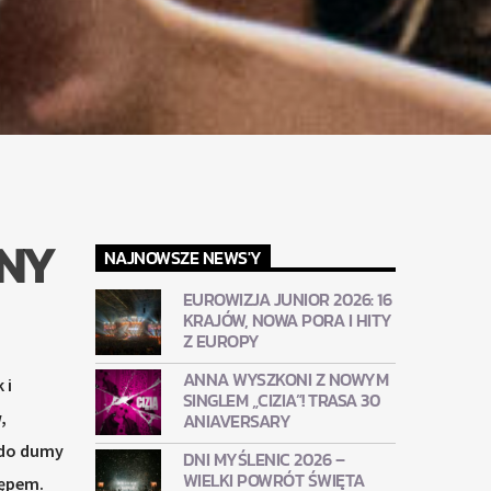
ZNY
NAJNOWSZE NEWS'Y
EUROWIZJA JUNIOR 2026: 16
KRAJÓW, NOWA PORA I HITY
Z EUROPY
ANNA WYSZKONI Z NOWYM
 i
SINGLEM „CIZIA”! TRASA 30
,
ANIAVERSARY
 do dumy
DNI MYŚLENIC 2026 –
WIELKI POWRÓT ŚWIĘTA
tępem.