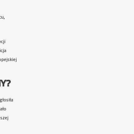
cu,
cji
icja
pejskiej
MY?
głosiła
ało
szej