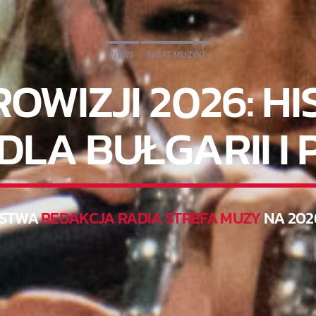
NEWS
ŚWIAT MUZYKI
ROWIZJI 2026: H
DLA BUŁGARII I 
STWA
REDAKCJA RADIA STREFA MUZY
NA 202