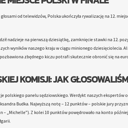
E MIEJSCE POLSKI W FINALE
łosami od telewidzów, Polska ukończyła rywalizację na 12. miejs
ził nadzieje na pierwszą dziesiątkę, zamknięcie stawki na 12. pozy
szych wyników naszego kraju w ciągu minionego dziesięciolecia. Al
pozbawiona zbędnego kiczu potrafi skutecznie obronić się na euro
KIEJ KOMISJI: JAK GŁOSOWALIŚ
zje polskiego panelu sędziowskiego. Werdykt naszych ekspertów o
ksandra Budka. Najwyższą notę – 12 punktów – polskie jury przyzn
 – „Michelle”). Z kolei 10 punktów powędrowało na konto później
garii.