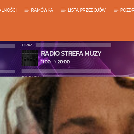
ALNOŚCI
RAMÓWKA
LISTA PRZEBOJÓW
POZDR
TERAZ
RADIO STREFA MUZY
11:00
20:00
NASTĘPNA
LISTA PRZEBOJÓW HOT 20
20:00
21:00