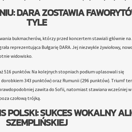
NIU: DARA ZOSTAWIA FAWORYT
TYLE
wania bukmacherów, którzy przed koncertem stawiali głównie na 
ygrała reprezentująca Bułgarię DARA. Jej niezwykle żywiołowy, no
tnie widowisko.
aż 516 punktów. Na kolejnych stopniach podium uplasowali się
z dorobkiem 343 punktów) oraz Rumunii (296 punktów). Triumf te
prawdopodobniej zawita do Sofii, natomiast stawiana wcześniej w 
poza czołową trójką.
S POLSKI: SUKCES WOKALNY ALI
SZEMPLIŃSKIEJ