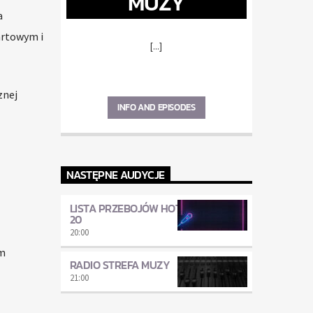
MUZY
a
artowym i
[...]
znej
INFO AND EPISODES
NASTĘPNE AUDYCJE
LISTA PRZEBOJÓW HOT
20
20:00
im
RADIO STREFA MUZY
21:00