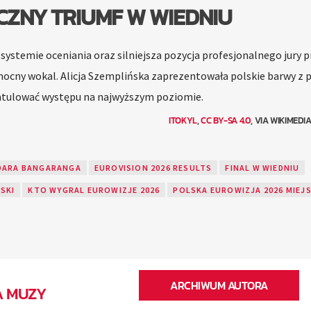
ZNY TRIUMF W WIEDNIU
 systemie oceniania oraz silniejsza pozycja profesjonalnego jury 
ocny wokal. Alicja Szemplińska zaprezentowała polskie barwy z 
gratulować występu na najwyższym poziomie.
ITOKYL
,
CC BY-SA 4.0
, VIA WIKIMED
DARA BANGARANGA
EUROVISION 2026 RESULTS
FINAL W WIEDNIU
LSKI
KTO WYGRAL EUROWIZJE 2026
POLSKA EUROWIZJA 2026 MIEJ
ARCHIWUM AUTORA
A MUZY