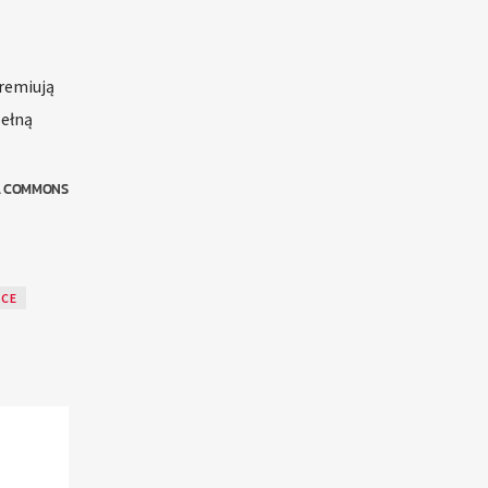
premiują
pełną
IA COMMONS
SCE