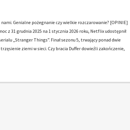
a nami. Genialne pożegnanie czy wielkie rozczarowanie? [OPINIE]
oc z 31 grudnia 2025 na 1 stycznia 2026 roku, Netflix udostępnił
erialu „Stranger Things”. Finał sezonu 5, trwający ponad dwie
rzęsienie ziemi w sieci. Czy bracia Duffer dowieźli zakończenie,