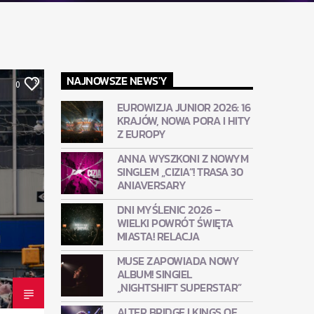
NAJNOWSZE NEWS'Y
0
EUROWIZJA JUNIOR 2026: 16
KRAJÓW, NOWA PORA I HITY
Z EUROPY
ANNA WYSZKONI Z NOWYM
SINGLEM „CIZIA”! TRASA 30
ANIAVERSARY
DNI MYŚLENIC 2026 –
WIELKI POWRÓT ŚWIĘTA
MIASTA! RELACJA
MUSE ZAPOWIADA NOWY
ALBUM! SINGIEL
„NIGHTSHIFT SUPERSTAR”
ALTER BRIDGE I KINGS OF