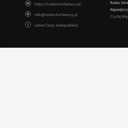
Radio Str
https://radiostrefamuzy.pl/
Największ
miki@radiostrefamuzy.pl
Czytaj Wi
Lubień (woj. małopolskie)
Copyright 2012 - 2026 Radio Strefa Muzy
bezprzewodowy światłowodowy
internet maków
telefon serwery
wysokiej jakości
witryny drewniane
litego dębowego lakier lub wo
polecam genialny niepowtarzalny
serwis laptopów warszawa
so
Resolve guest problem with
Score Hotel
in few minutes instead 