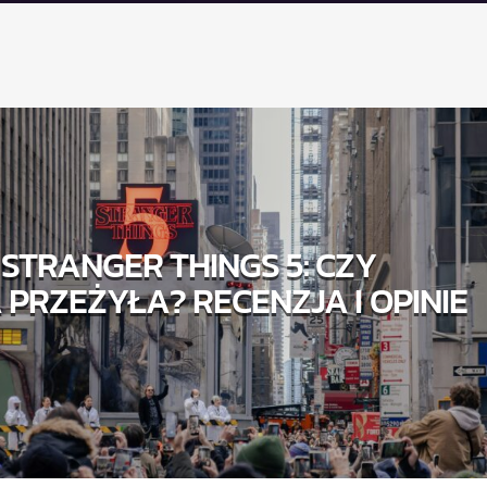
 STRANGER THINGS 5: CZY
PRZEŻYŁA? RECENZJA I OPINIE