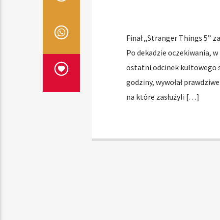
Finał „Stranger Things 5” z
Po dekadzie oczekiwania, w n
ostatni odcinek kultowego s
godziny, wywołał prawdziwe t
na które zasłużyli […]