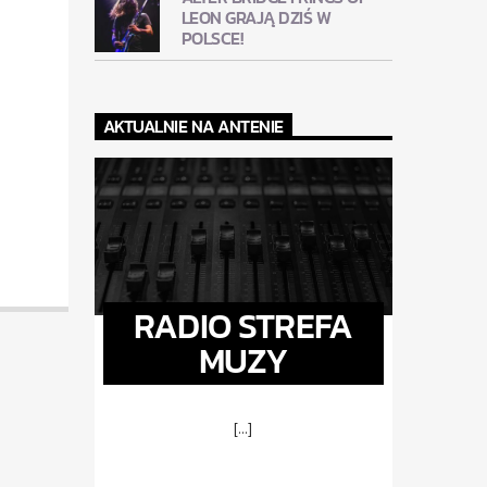
LEON GRAJĄ DZIŚ W
POLSCE!
AKTUALNIE NA ANTENIE
RADIO STREFA
MUZY
[...]