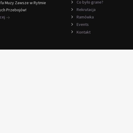
Co było grane?
efa Muzy Zawsze w Rytmie
Rekrutacja
ych Przebojów!
ęcej
Ramówka
Events
Kontakt
sk
snkowskiego 33 serwis komputerowy
hours