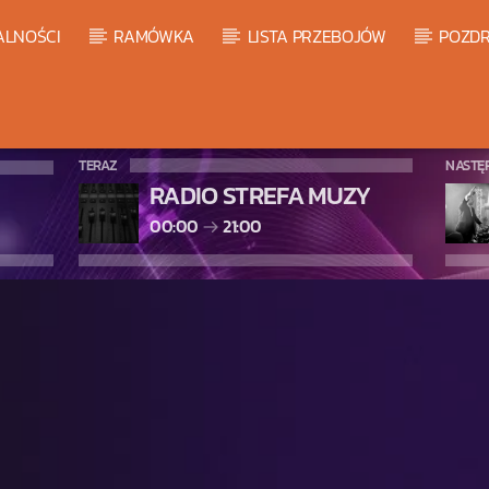
ALNOŚCI
RAMÓWKA
LISTA PRZEBOJÓW
POZDR
TERAZ
NASTĘ
RADIO STREFA MUZY
00:00
21:00