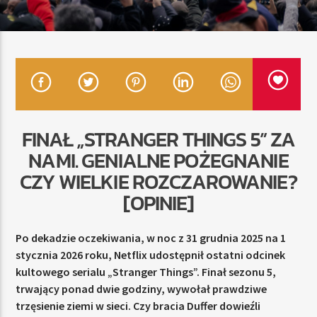
TERAZ
RADIO STREFA MUZY
00:00
10:00
FINAŁ „STRANGER THINGS 5” ZA
NAMI. GENIALNE POŻEGNANIE
CZY WIELKIE ROZCZAROWANIE?
Radio Strefa Muzy
[OPINIE]
Po dekadzie oczekiwania, w noc z 31 grudnia 2025 na 1
stycznia 2026 roku, Netflix udostępnił ostatni odcinek
kultowego serialu „Stranger Things”. Finał sezonu 5,
trwający ponad dwie godziny, wywołał prawdziwe
trzęsienie ziemi w sieci. Czy bracia Duffer dowieźli