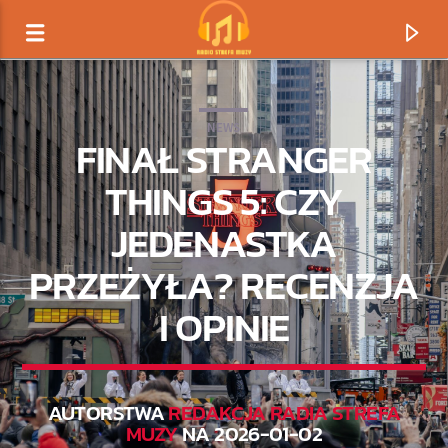
NEWS
FINAŁ STRANGER
THINGS 5: CZY
JEDENASTKA
PRZEŻYŁA? RECENZJA
I OPINIE
TERAZ GRAMY
TYTUŁ
AUTORSTWA
REDAKCJA RADIA STREFA
MUZY
NA 2026-01-02
ARTYSTA