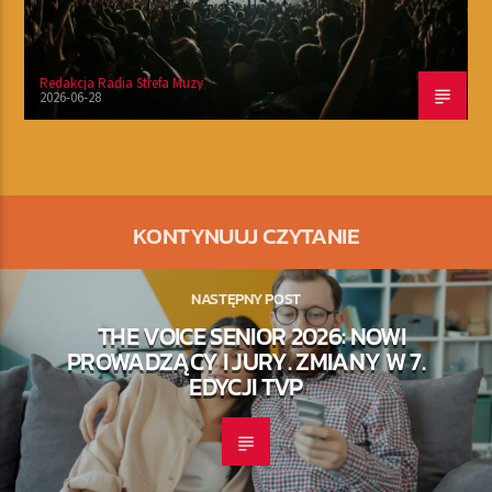
Redakcja Radia Strefa Muzy
2026-06-28
KONTYNUUJ CZYTANIE
NASTĘPNY POST
THE VOICE SENIOR 2026: NOWI
PROWADZĄCY I JURY. ZMIANY W 7.
EDYCJI TVP