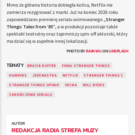
Mimo że główna historia dobiegła końca, Netflix nie
zamierza rezygnować z marki. Już na koniec 2026 roku
zapowiedziano premierę serialu animowanego
„Stranger
Things: Tales from ’85”
, a w produkcji pozostaje także
spektakl teatralny oraz tajemniczy spin-off aktorski, który
ma dziać się w zupełnie innej lokalizacji.
PHOTO BY
RAIN WU
ON
UNSPLASH
TEMATY
BRACIA DUFFER
FINAŁ STRANGER THINGS
HAWKINS
JEDENASTKA
NETFLIX
STRANGER THINGS 5
STRANGER THINGS OPINIE
VECNA
WILL BYERS
ZAKOŃCZENIE SERIALU
AUTOR
REDAKCJA RADIA STREFA MUZY