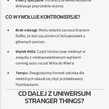
Efekty specjalne:
Ostateczna walka wizualnie
deklasuje poprzednie sezony.
CO WYWOŁUJE KONTROWERSJE?
Brak odwagi:
Wielu widzów zarzuca braciom
Duffer, że bali się uśmiercić którąkolwiek z
głównych postaci.
Wątek Willa:
Część fanów czuje niedosyt w
związku z niedopowiedzianym wątkiem
coming outu i uczuć Willa do Mike’a.
Tempo:
Dwugodzinny format odcinka dla
niektórych okazał się zbyt przeładowany
flashbackami.
CO DALEJ Z UNIWERSUM
STRANGER THINGS?