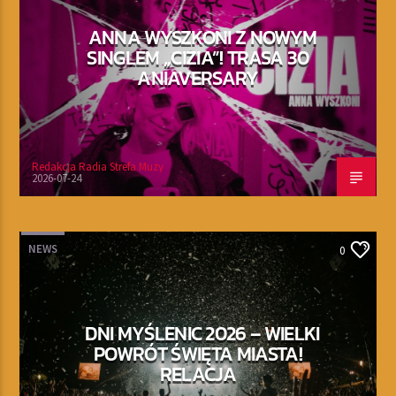
ANNA WYSZKONI Z NOWYM
SINGLEM „CIZIA”! TRASA 30
ANIAVERSARY
Redakcja Radia Strefa Muzy
2026-07-24
NEWS
0
DNI MYŚLENIC 2026 – WIELKI
POWRÓT ŚWIĘTA MIASTA!
RELACJA