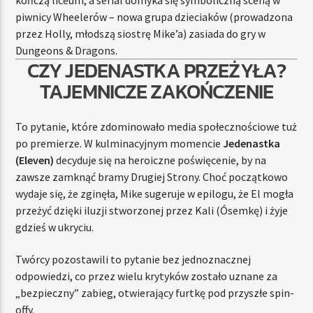
kończą liceum, a serial domyka się symboliczną sceną w
piwnicy Wheelerów – nowa grupa dzieciaków (prowadzona
przez Holly, młodszą siostrę Mike’a) zasiada do gry w
Dungeons & Dragons.
CZY JEDENASTKA PRZEŻYŁA?
TAJEMNICZE ZAKOŃCZENIE
To pytanie, które zdominowało media społecznościowe tuż
po premierze. W kulminacyjnym momencie
Jedenastka
(Eleven)
decyduje się na heroiczne poświęcenie, by na
zawsze zamknąć bramy Drugiej Strony. Choć początkowo
wydaje się, że zginęła, Mike sugeruje w epilogu, że El mogła
przeżyć dzięki iluzji stworzonej przez Kali (Ósemkę) i żyje
gdzieś w ukryciu.
Twórcy pozostawili to pytanie bez jednoznacznej
odpowiedzi, co przez wielu krytyków zostało uznane za
„bezpieczny” zabieg, otwierający furtkę pod przyszłe spin-
offy.