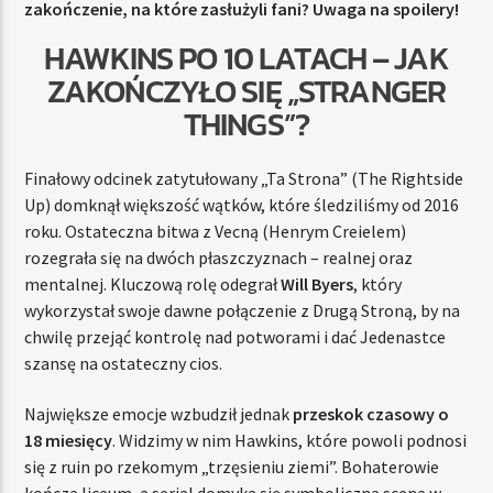
zakończenie, na które zasłużyli fani? Uwaga na spoilery!
HAWKINS PO 10 LATACH – JAK
ZAKOŃCZYŁO SIĘ „STRANGER
THINGS”?
Finałowy odcinek zatytułowany „Ta Strona” (The Rightside
Up) domknął większość wątków, które śledziliśmy od 2016
roku. Ostateczna bitwa z Vecną (Henrym Creielem)
rozegrała się na dwóch płaszczyznach – realnej oraz
mentalnej. Kluczową rolę odegrał
Will Byers
, który
wykorzystał swoje dawne połączenie z Drugą Stroną, by na
chwilę przejąć kontrolę nad potworami i dać Jedenastce
szansę na ostateczny cios.
Największe emocje wzbudził jednak
przeskok czasowy o
18 miesięcy
. Widzimy w nim Hawkins, które powoli podnosi
się z ruin po rzekomym „trzęsieniu ziemi”. Bohaterowie