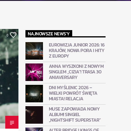
NAJNOWSZE NEWS'Y
0
EUROWIZJA JUNIOR 2026: 16
KRAJÓW, NOWA PORA I HITY
Z EUROPY
ANNA WYSZKONI Z NOWYM
SINGLEM „CIZIA”! TRASA 30
ANIAVERSARY
DNI MYŚLENIC 2026 –
WIELKI POWRÓT ŚWIĘTA
MIASTA! RELACJA
MUSE ZAPOWIADA NOWY
ALBUM! SINGIEL
„NIGHTSHIFT SUPERSTAR”
ALTER BRIDGE I KINGS OF