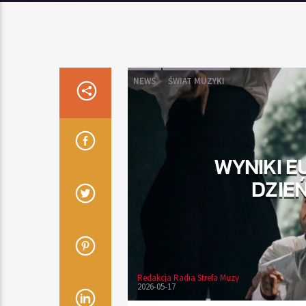
NEWS
ŚWIAT MUZYKI
WYNIKI E
DZIEŃ
Redakcja Radia Strefa Muzy
2026-05-17