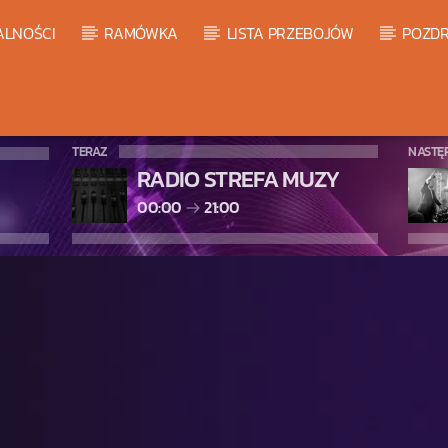
ALNOŚCI
RAMÓWKA
LISTA PRZEBOJÓW
POZDR
TERAZ
NASTĘ
RADIO STREFA MUZY
00:00
21:00