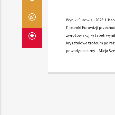
Wyniki Eurowizji 2026: Histo
Piosenki Eurowizji przechodz
zwrotów akcji w tabeli wyni
kryształowe trofeum po raz 
powody do dumy – Alicja S