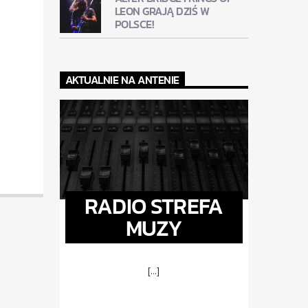
LEON GRAJĄ DZIŚ W
POLSCE!
AKTUALNIE NA ANTENIE
RADIO STREFA
MUZY
[...]