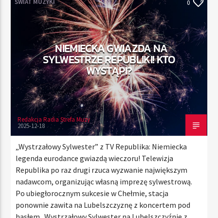
ŚWIAT MUZYKI
0
TERAZ
NIEMIECKA GWIAZDA NA
RADIO STREFA MUZY
SYLWESTRZE REPUBLIKI! KTO
00:00
24:00
WYSTĄPI?
Redakcja Radia Strefa Muzy
Radio Strefa Muzy
2025-12-18
„Wystrzałowy Sylwester” z TV Republika: Niemiecka
legenda eurodance gwiazdą wieczoru! Telewizja
Republika po raz drugi rzuca wyzwanie największym
nadawcom, organizując własną imprezę sylwestrową.
Po ubiegłorocznym sukcesie w Chełmie, stacja
ponownie zawita na Lubelszczyznę z koncertem pod
hasłem „Wystrzałowy Sylwester na Lubelszczyźnie z