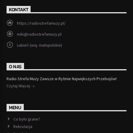
KONTAKT
https://radiostrefamuzy.pl/
miki@radiostrefamuzy.pl
Lubień (woj. małopolskie)
O NAS
Radio Strefa Muzy Zawsze w Rytmie Największych Przebojów!
Czytaj Więcej
MENU
Co było grane?
Rekrutacja