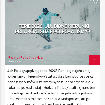
INNE
0
TERAZ
FERIE 2026: ULUBIONE KIERUNKI
RADIO STREFA MUZY
POLAKÓW. GDZIE POJECHALIŚMY?
00:00
21:00
Redakcja Radia Strefa Muzy
Radio Strefa Muzy
2026-01-28
Jak Polacy spędzają ferie 2026? Ranking najchętniej
wybieranych kierunków Statystyki z biur podróży oraz
dane z systemów rezerwacyjnych z końca stycznia 2026
roku nie pozostawiają złudzeń: Polacy stali się narodem
poszukującym kontrastów. Podczas gdy jedna połowa
kraju walczy o miejsce na stoku w Małopolsce, druga
szuka biletów lotniczych w stronę równika. Oto