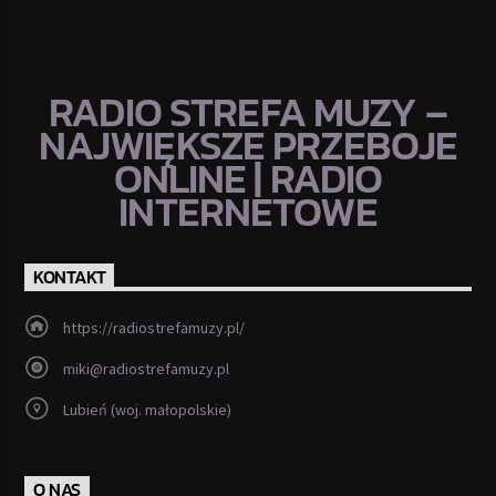
RADIO STREFA MUZY –
NAJWIĘKSZE PRZEBOJE
ONLINE | RADIO
INTERNETOWE
KONTAKT
https://radiostrefamuzy.pl/
miki@radiostrefamuzy.pl
Lubień (woj. małopolskie)
O NAS