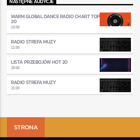
NASTĘPNE AUDYCJE
WARM GLOBAL DANCE RADIO CHART TOP
20
10:00
RADIO STREFA MUZY
11:00
LISTA PRZEBOJÓW HOT 20
20:00
RADIO STREFA MUZY
21:00
STRONA