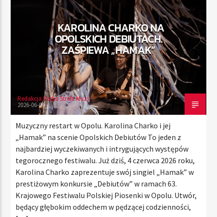
KAROLINA CHARKO NA
OPOLSKICH DEBIUTACH.
TERAZ
ZAŚPIEWA „HAMAK”
RADIO STREFA MUZY
00:00
10:00
Redakcja Radia Strefa Muzy
2026-06-04
Radio Strefa Muzy
Muzyczny restart w Opolu. Karolina Charko i jej
„Hamak” na scenie Opolskich Debiutów To jeden z
najbardziej wyczekiwanych i intrygujących występów
tegorocznego festiwalu. Już dziś, 4 czerwca 2026 roku,
Karolina Charko zaprezentuje swój singiel „Hamak” w
prestiżowym konkursie „Debiutów” w ramach 63.
Krajowego Festiwalu Polskiej Piosenki w Opolu. Utwór,
będący głębokim oddechem w pędzącej codzienności,