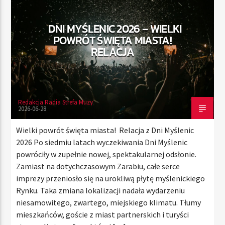
DNI MYŚLENIC 2026 – WIELKI
POWRÓT ŚWIĘTA MIASTA!
TERAZ
RELACJA
RADIO STREFA MUZY
11:00
20:00
Redakcja Radia Strefa Muzy
2026-06-28
Radio Strefa Muzy
Wielki powrót święta miasta! Relacja z Dni Myślenic
2026 Po siedmiu latach wyczekiwania Dni Myślenic
powróciły w zupełnie nowej, spektakularnej odsłonie.
Zamiast na dotychczasowym Zarabiu, całe serce
imprezy przeniosło się na urokliwą płytę myślenickiego
Rynku. Taka zmiana lokalizacji nadała wydarzeniu
niesamowitego, zwartego, miejskiego klimatu. Tłumy
mieszkańców, goście z miast partnerskich i turyści