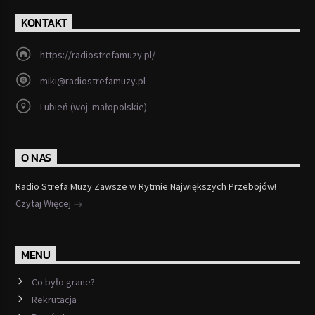
KONTAKT
https://radiostrefamuzy.pl/
miki@radiostrefamuzy.pl
Lubień (woj. małopolskie)
O NAS
Radio Strefa Muzy Zawsze w Rytmie Największych Przebojów!
Czytaj Więcej
MENU
Co było grane?
Rekrutacja