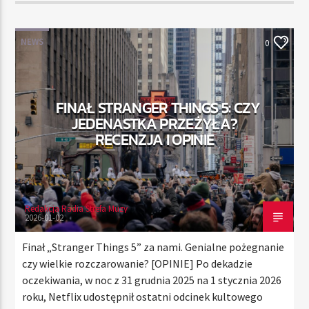
NEWS
0
FINAŁ STRANGER THINGS 5: CZY
JEDENASTKA PRZEŻYŁA?
RECENZJA I OPINIE
Redakcja Radia Strefa Muzy
2026-01-02
Finał „Stranger Things 5” za nami. Genialne pożegnanie
czy wielkie rozczarowanie? [OPINIE] Po dekadzie
oczekiwania, w noc z 31 grudnia 2025 na 1 stycznia 2026
roku, Netflix udostępnił ostatni odcinek kultowego