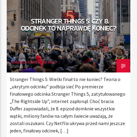
STRANGER THINGS 5: CZY 8.
TERAZ
ODCINEK TO NAPRAWDĘ KONIEC?
RADIO STREFA MUZY
00:00
24:00
Redakcja Radia Strefa Muzy
2026-01-04
Radio Strefa Muzy
Stranger Things 5: Wielki finał to nie koniec? Teoria o
„ukrytym odcinku” podbija sieć Po premierze
finałowego odcinka Stranger Things 5, zatytułowanego
„The Rightside Up”, internet zapłonął. Choć bracia
Duffer zapowiadali, że 8. epizod domknie wszystkie
wątki, miliony fanów na całym świecie uważają, że
zostali oszukani. Czy Netflix ukrywa przed nami jeszcze
jeden, finałowy odcinek, […]