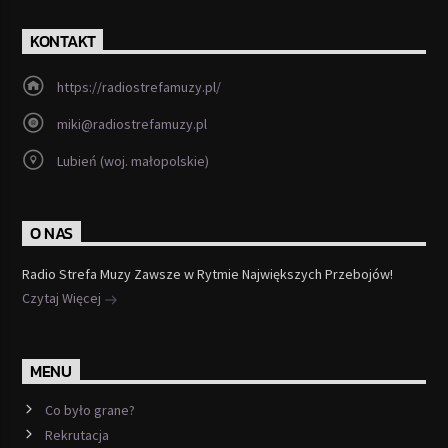
KONTAKT
https://radiostrefamuzy.pl/
miki@radiostrefamuzy.pl
Lubień (woj. małopolskie)
O NAS
Radio Strefa Muzy Zawsze w Rytmie Największych Przebojów!
Czytaj Więcej
MENU
Co było grane?
Rekrutacja