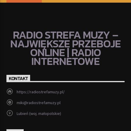
RADIO STREFA MUZY –
NAJWIĘKSZE PRZEBOJE
ONLINE | RADIO
INTERNETOWE
KONTAKT
https://radiostrefamuzy.pl/
miki@radiostrefamuzy.pl
Lubień (woj. małopolskie)