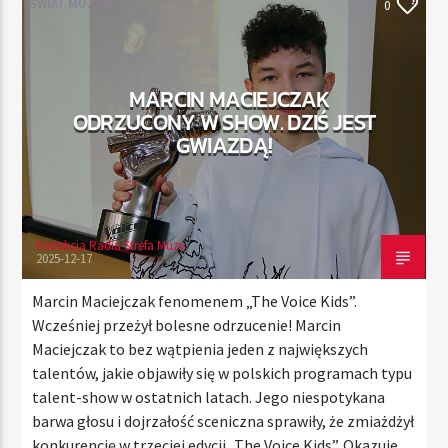
ŚWIAT MUZYKI
0
TERAZ
MARCIN MACIEJCZAK
RADIO STREFA MUZY
ODRZUCONY W SHOW. DZIŚ JEST
00:00
10:00
GWIAZDĄ!
Redakcja Radia Strefa Muzy
Radio Strefa Muzy
2025-12-17
Marcin Maciejczak fenomenem „The Voice Kids”.
Wcześniej przeżył bolesne odrzucenie! Marcin
Maciejczak to bez wątpienia jeden z największych
talentów, jakie objawiły się w polskich programach typu
talent-show w ostatnich latach. Jego niespotykana
barwa głosu i dojrzałość sceniczna sprawiły, że zmiażdżył
konkurencję w trzeciej edycji „The Voice Kids”. Okazuje