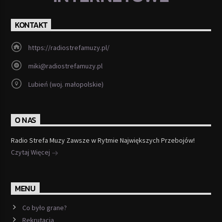
KONTAKT
https://radiostrefamuzy.pl/
miki@radiostrefamuzy.pl
Lubień (woj. małopolskie)
O NAS
Radio Strefa Muzy Zawsze w Rytmie Największych Przebojów!
Czytaj Więcej
MENU
Co było grane?
Rekrutacja