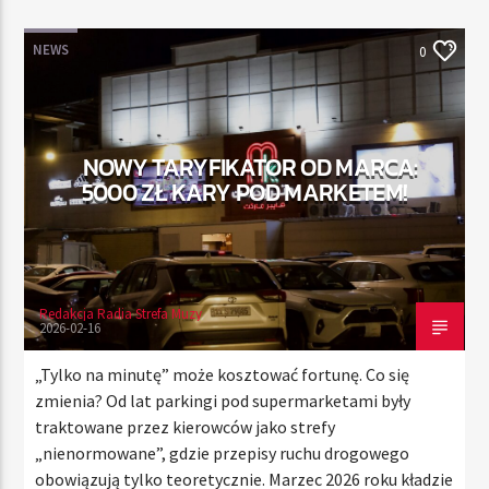
NEWS
0
TERAZ
RADIO STREFA MUZY
00:00
24:00
NOWY TARYFIKATOR OD MARCA:
5000 ZŁ KARY POD MARKETEM!
Radio Strefa Muzy
Redakcja Radia Strefa Muzy
2026-02-16
„Tylko na minutę” może kosztować fortunę. Co się
zmienia? Od lat parkingi pod supermarketami były
traktowane przez kierowców jako strefy
„nienormowane”, gdzie przepisy ruchu drogowego
obowiązują tylko teoretycznie. Marzec 2026 roku kładzie