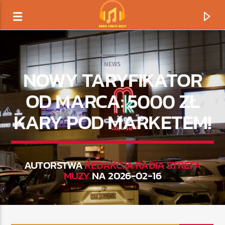
NEWS
NOWY TARYFIKATOR
OD MARCA: 5000 ZŁ
KARY POD MARKETEM!
AUTORSTWA
REDAKCJA RADIA STREFA
MUZY
NA 2026-02-16
TERAZ GRAMY
TYTUŁ
ARTYSTA