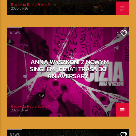
Redakcja Radia Strefa Muzy
2026-07-26
NEWS
0
ANNA WYSZKONI Z NOWYM
SINGLEM „CIZIA”! TRASA 30
ANIAVERSARY
Redakcja Radia Strefa Muzy
2026-07-24
NEWS
0