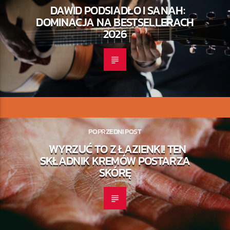
DAWID PODSIADŁO I SANAH:
DOMINACJA NA BESTSELLERACH
2026
POPRZEDNI POST
WYRZUĆ TO Z ŁAZIENKI! TEN
SKŁADNIK KREMÓW POSTARZA
SKÓRĘ