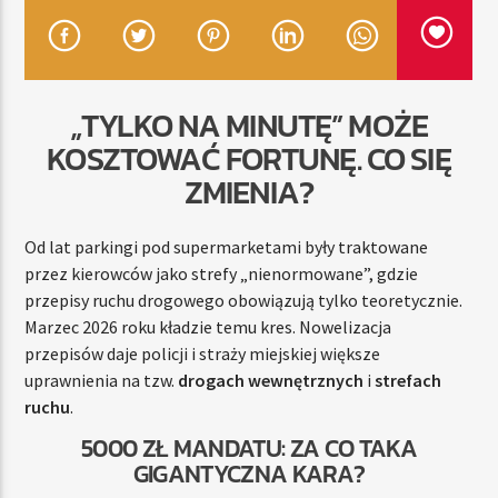
TERAZ
„TYLKO NA MINUTĘ” MOŻE
RADIO STREFA MUZY
KOSZTOWAĆ FORTUNĘ. CO SIĘ
11:00
20:00
ZMIENIA?
Od lat parkingi pod supermarketami były traktowane
przez kierowców jako strefy „nienormowane”, gdzie
Radio Strefa Muzy
przepisy ruchu drogowego obowiązują tylko teoretycznie.
Marzec 2026 roku kładzie temu kres. Nowelizacja
przepisów daje policji i straży miejskiej większe
uprawnienia na tzw.
drogach wewnętrznych
i
strefach
ruchu
.
5000 ZŁ MANDATU: ZA CO TAKA
GIGANTYCZNA KARA?