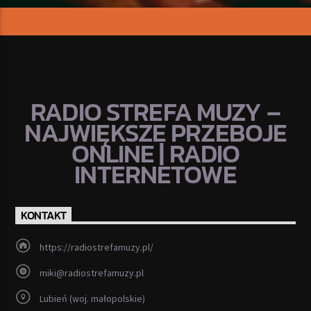
RADIO STREFA MUZY –
NAJWIĘKSZE PRZEBOJE
ONLINE | RADIO
INTERNETOWE
KONTAKT
https://radiostrefamuzy.pl/
miki@radiostrefamuzy.pl
Lubień (woj. małopolskie)