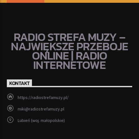
RADIO STREFA MUZY –
NAJWIĘKSZE PRZEBOJE
ONLINE | RADIO
INTERNETOWE
KONTAKT
https://radiostrefamuzy.pl/
miki@radiostrefamuzy.pl
Lubień (woj. małopolskie)