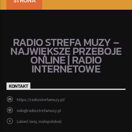
STRONA
RADIO STREFA MUZY –
NAJWIĘKSZE PRZEBOJE
ONLINE | RADIO
INTERNETOWE
KONTAKT
https://radiostrefamuzy.pl/
miki@radiostrefamuzy.pl
Lubień (woj. małopolskie)