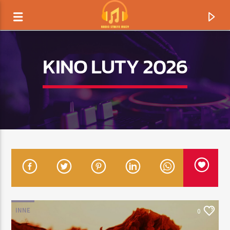
KINO LUTY 2026
TERAZ GRAMY
TYTUŁ
INNE
0
ARTYSTA