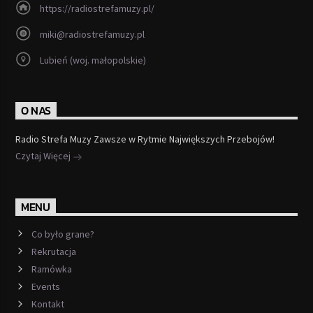
https://radiostrefamuzy.pl/
miki@radiostrefamuzy.pl
Lubień (woj. małopolskie)
O NAS
Radio Strefa Muzy Zawsze w Rytmie Największych Przebojów!
Czytaj Więcej
MENU
Co było grane?
Rekrutacja
Ramówka
Events
Kontakt