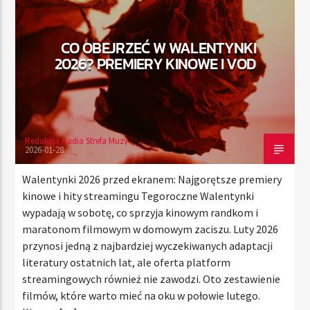
CO OBEJRZEĆ W WALENTYNKI
TERAZ
2026? PREMIERY KINOWE I VOD
RADIO STREFA MUZY
22:00
24:00
Redakcja Radia Strefa Muzy
2026-01-28
Radio Strefa Muzy
Walentynki 2026 przed ekranem: Najgorętsze premiery
kinowe i hity streamingu Tegoroczne Walentynki
wypadają w sobotę, co sprzyja kinowym randkom i
maratonom filmowym w domowym zaciszu. Luty 2026
przynosi jedną z najbardziej wyczekiwanych adaptacji
literatury ostatnich lat, ale oferta platform
streamingowych również nie zawodzi. Oto zestawienie
filmów, które warto mieć na oku w połowie lutego.