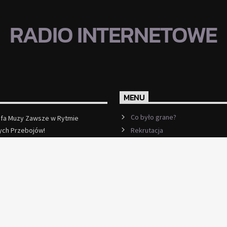
RADIO INTERNETOWE
MENU
Co było grane?
efa Muzy Zawsze w Rytmie
Rekrutacja
ych Przebojów!
ęcej
Ramówka
Events
Kontakt