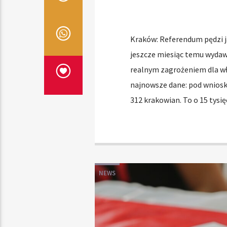
Kraków: Referendum pędzi ja
jeszcze miesiąc temu wydawa
realnym zagrożeniem dla wł
najnowsze dane: pod wnioski
312 krakowian. To o 15 tysię
NEWS