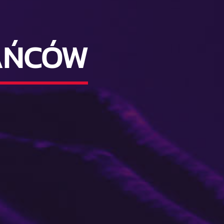
AŃCÓW