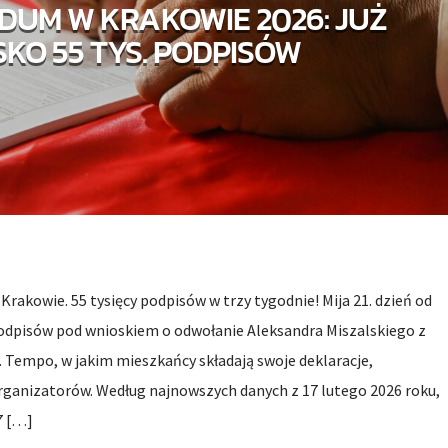
DUM W KRAKOWIE 2026: JUŻ
SKO 55 TYS. PODPISÓW
Krakowie. 55 tysięcy podpisów w trzy tygodnie! Mija 21. dzień od
podpisów pod wnioskiem o odwołanie Aleksandra Miszalskiego z
 Tempo, w jakim mieszkańcy składają swoje deklaracje,
ganizatorów. Według najnowszych danych z 17 lutego 2026 roku,
7 […]