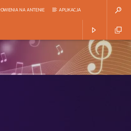
OWIENIA NA ANTENIE
APLIKACJA
Radio Strefa Muzy
HART TOP 20