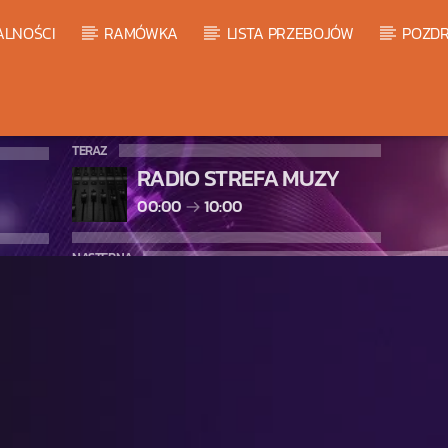
ALNOŚCI
RAMÓWKA
LISTA PRZEBOJÓW
POZDR
TERAZ
RADIO STREFA MUZY
00:00
10:00
NASTĘPNA
WARM GLOBAL DANCE RADIO C
10:00
11:00