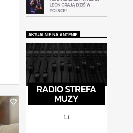
LEON GRAJĄ DZIŚ W
POLSCE!
AKTUALNIE NA ANTENIE
RADIO STREFA
MUZY
0
[...]