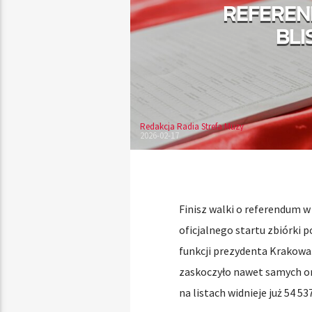
REFEREN
BLI
Redakcja Radia Strefa Muzy
2026-02-17
Finisz walki o referendum w 
oficjalnego startu zbiórki 
funkcji prezydenta Krakowa.
zaskoczyło nawet samych or
na listach widnieje już 54 53