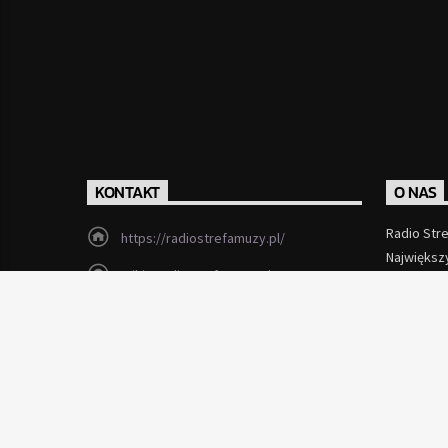
KONTAKT
O NAS
Radio Str
https://radiostrefamuzy.pl/
Największ
miki@radiostrefamuzy.pl
Czytaj Wi
Lubień (woj. małopolskie)