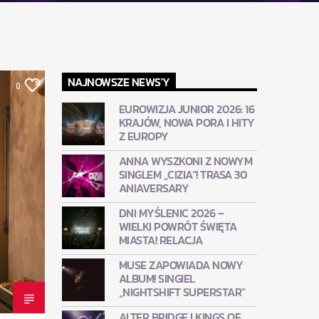
NAJNOWSZE NEWS'Y
0
EUROWIZJA JUNIOR 2026: 16
KRAJÓW, NOWA PORA I HITY
Z EUROPY
ANNA WYSZKONI Z NOWYM
SINGLEM „CIZIA”! TRASA 30
ANIAVERSARY
DNI MYŚLENIC 2026 –
WIELKI POWRÓT ŚWIĘTA
MIASTA! RELACJA
MUSE ZAPOWIADA NOWY
ALBUM! SINGIEL
„NIGHTSHIFT SUPERSTAR”
ALTER BRIDGE I KINGS OF