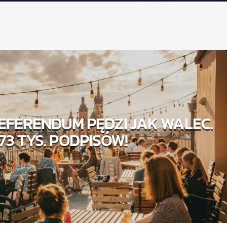
EFERENDUM PĘDZI JAK WALEC.
73 TYS. PODPISÓW!