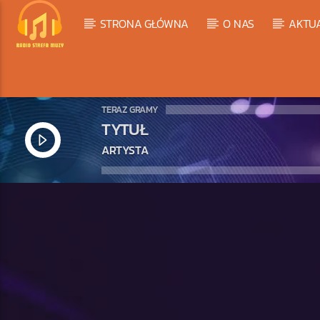
STRONA GŁÓWNA
O NAS
AKTU
TERAZ GRAMY
TYTUŁ
ARTYSTA