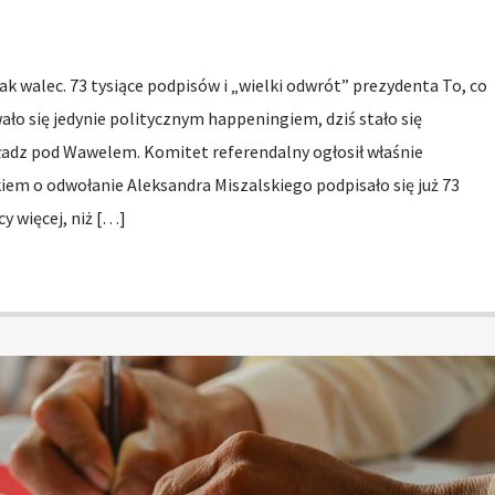
k walec. 73 tysiące podpisów i „wielki odwrót” prezydenta To, co
ło się jedynie politycznym happeningiem, dziś stało się
adz pod Wawelem. Komitet referendalny ogłosił właśnie
em o odwołanie Aleksandra Miszalskiego podpisało się już 73
cy więcej, niż […]