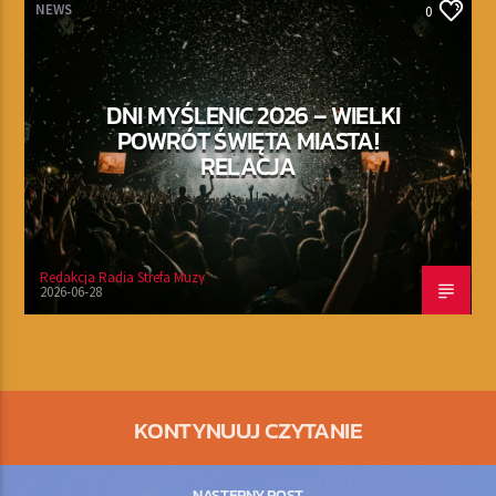
NEWS
0
DNI MYŚLENIC 2026 – WIELKI
POWRÓT ŚWIĘTA MIASTA!
RELACJA
Redakcja Radia Strefa Muzy
2026-06-28
KONTYNUUJ CZYTANIE
NASTĘPNY POST