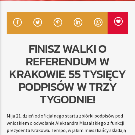
TERAZ
RADIO STREFA MUZY
00:00
21:00
FINISZ WALKI O
REFERENDUM W
KRAKOWIE. 55 TYSIĘCY
Radio Strefa Muzy
PODPISÓW W TRZY
TYGODNIE!
Mija 21. dzień od oficjalnego startu zbiórki podpisów pod
wnioskiem o odwołanie Aleksandra Miszalskiego z funkcji
prezydenta Krakowa. Tempo, w jakim mieszkańcy składają