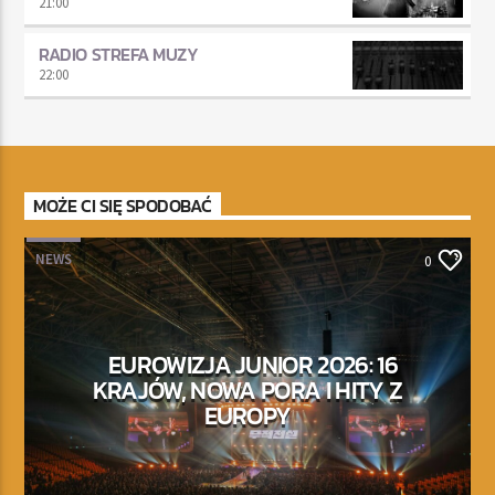
21:00
RADIO STREFA MUZY
22:00
MOŻE CI SIĘ SPODOBAĆ
NEWS
0
EUROWIZJA JUNIOR 2026: 16
KRAJÓW, NOWA PORA I HITY Z
EUROPY