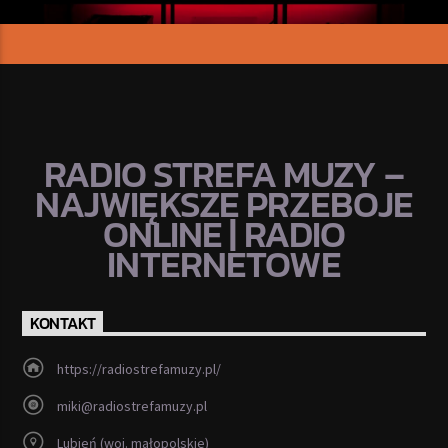
RADIO STREFA MUZY –
NAJWIĘKSZE PRZEBOJE
ONLINE | RADIO
INTERNETOWE
KONTAKT
https://radiostrefamuzy.pl/
miki@radiostrefamuzy.pl
Lubień (woj. małopolskie)