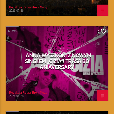
Redakcja Radia Strefa Muzy
2026-07-26
NEWS
0
ANNA WYSZKONI Z NOWYM
SINGLEM „CIZIA”! TRASA 30
ANIAVERSARY
Redakcja Radia Strefa Muzy
2026-07-24