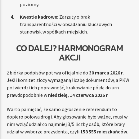
poziomy.
Kwestie kadrowe:
Zarzuty o brak
transparentności w obsadzaniu kluczowych
stanowisk w spółkach miejskich.
CO DALEJ? HARMONOGRAM
AKCJI
Zbiórka podpisów potrwa oficjalnie do
30 marca 2026 r.
Jeśli komitet złoży wymaganą liczbę dokumentów, a PKW
potwierdzi ich poprawność, krakowianie pójdą do urn
prawdopodobnie w
niedzielę, 14 czerwca 2026 r.
Warto pamiętać, że samo ogłoszenie referendum to
dopiero połowa drogi. Aby głosowanie było ważne, musi w
nim wziąć udział co najmniej 3/5 liczby osób, które brały
udział w wyborze prezydenta, czyli
158 555 mieszkańców
.