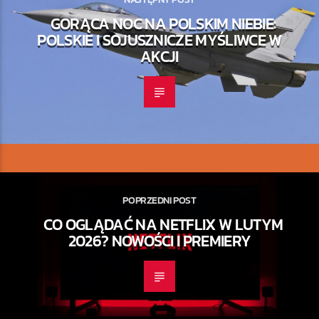
GORĄCA NOC NA POLSKIM NIEBIE:
POLSKIE I SOJUSZNICZE MYŚLIWCE W
AKCJI
POPRZEDNI POST
CO OGLĄDAĆ NA NETFLIX W LUTYM
2026? NOWOŚCI I PREMIERY