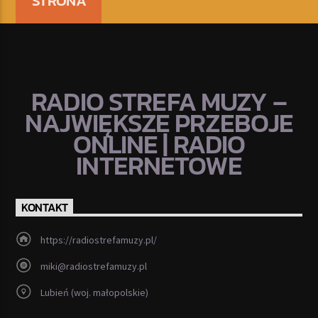
STRONA
RADIO STREFA MUZY –
NAJWIĘKSZE PRZEBOJE
ONLINE | RADIO
INTERNETOWE
KONTAKT
https://radiostrefamuzy.pl/
miki@radiostrefamuzy.pl
Lubień (woj. małopolskie)