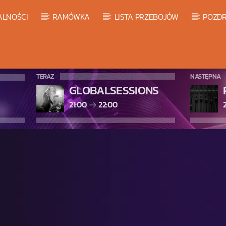
ALNOŚCI
RAMÓWKA
LISTA PRZEBOJÓW
POZDR
TERAZ
NASTĘPNA
GLOBALSESSIONS
21:00
22:00