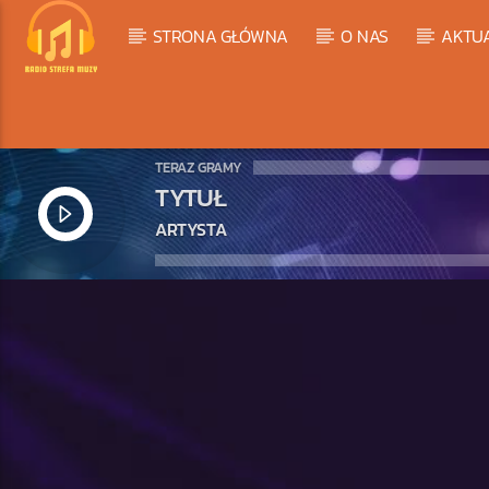
STRONA GŁÓWNA
O NAS
AKTU
TERAZ GRAMY
TYTUŁ
ARTYSTA