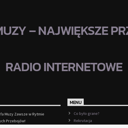
MUZY – NAJWIĘKSZE PRZ
RADIO INTERNETOWE
MENU
Co było grane?
efa Muzy Zawsze w Rytmie
Rekrutacja
ych Przebojów!
ęcej
Ramówka