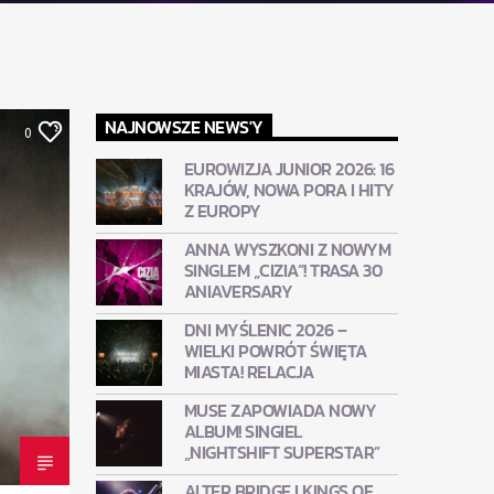
NAJNOWSZE NEWS'Y
0
EUROWIZJA JUNIOR 2026: 16
KRAJÓW, NOWA PORA I HITY
Z EUROPY
ANNA WYSZKONI Z NOWYM
SINGLEM „CIZIA”! TRASA 30
ANIAVERSARY
DNI MYŚLENIC 2026 –
WIELKI POWRÓT ŚWIĘTA
MIASTA! RELACJA
MUSE ZAPOWIADA NOWY
ALBUM! SINGIEL
„NIGHTSHIFT SUPERSTAR”
ALTER BRIDGE I KINGS OF