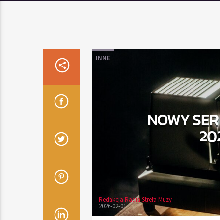
INNE
NOWY SER
20
Redakcja Radia Strefa Muzy
2026-02-01