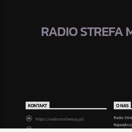
RADIO STREFA 
KONTAKT
O NAS
Radio Str
https://radiostrefamuzy.pl/
Największ
miki@radiostrefamuzy.pl
Czytaj Wi