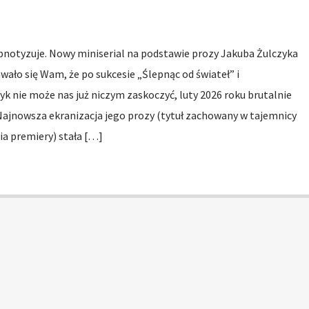
otyzuje. Nowy miniserial na podstawie prozy Jakuba Żulczyka
ało się Wam, że po sukcesie „Ślepnąc od świateł” i
k nie może nas już niczym zaskoczyć, luty 2026 roku brutalnie
Najnowsza ekranizacja jego prozy (tytuł zachowany w tajemnicy
a premiery) stała […]