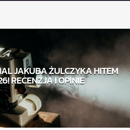
IAL JAKUBA ŻULCZYKA HITEM
26! RECENZJA I OPINIE