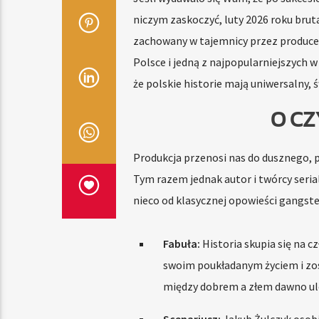
niczym zaskoczyć, luty 2026 roku brut
zachowany w tajemnicy przez producent
Polsce i jedną z najpopularniejszych w
że polskie historie mają uniwersalny, 
O CZ
Produkcja przenosi nas do dusznego, pe
Tym razem jednak autor i twórcy seria
nieco od klasycznej opowieści gangster
Fabuła:
Historia skupia się na c
swoim poukładanym życiem i zos
między dobrem a złem dawno ule
Scenariusz:
Jakub Żulczyk osobi