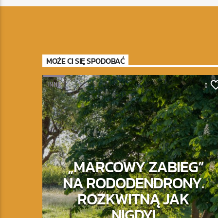
MOŻE CI SIĘ SPODOBAĆ
INNE
0
„MARCOWY ZABIEG”
NA RODODENDRONY.
ROZKWITNĄ JAK
NIGDY!