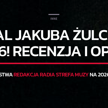
INNE
AL JAKUBA ŻULC
6! RECENZJA I OP
STWA
REDAKCJA RADIA STREFA MUZY
NA 202