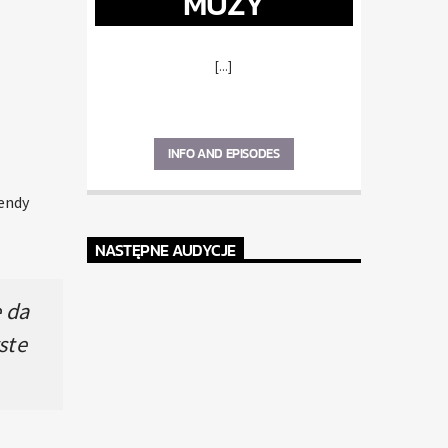
MUZY
[...]
INFO AND EPISODES
gendy
NASTĘPNE AUDYCJE
e da
ste