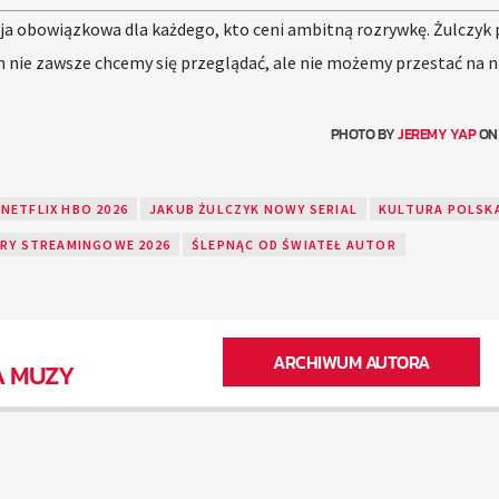
ja obowiązkowa dla każdego, kto ceni ambitną rozrywkę. Żulczyk 
 nie zawsze chcemy się przeglądać, ale nie możemy przestać na n
PHOTO BY
JEREMY YAP
O
 NETFLIX HBO 2026
JAKUB ŻULCZYK NOWY SERIAL
KULTURA POLSKA
ERY STREAMINGOWE 2026
ŚLEPNĄC OD ŚWIATEŁ AUTOR
ARCHIWUM AUTORA
A MUZY