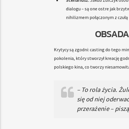
dialogu – są one ostre jak brzyt
nihilizmem połączonym z czułą o
OBSADA,
Krytycy są zgodni: casting do tego min
pokolenia, który stworzył kreację go
polskiego kina, co tworzy niesamowi
– To rola życia. Żu
się od niej oderw
przerażenie – pisz