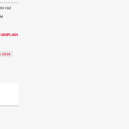
po raz
ie
N
UNSPLASH
 2026