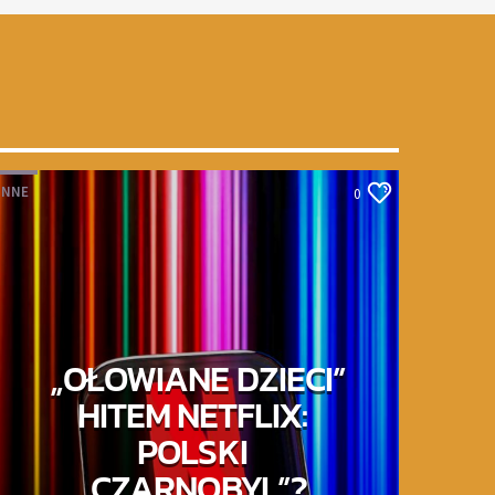
INNE
0
„OŁOWIANE DZIECI”
HITEM NETFLIX:
POLSKI
„CZARNOBYL”?