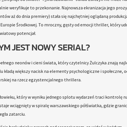
alnie weryfikuje to przekonanie. Najnowsza ekranizacja jego prozy
ów aż do dnia premiery) stała się najchętniej oglądaną produkcj
 Europie Środkowej. To mroczny, gęsty od emocji thriller, który u
światowy potencjał.
YM JEST NOWY SERIAL?
łnego neonów i cieni świata, który czytelnicy Żulczyka znają najle
lu kładą większy nacisk na elementy psychologiczne i społeczne, 
skiej na rzecz egzystencjalnego thrillera.
złowieku, który w wyniku jednego splotu wydarzeń traci kontrolę n
taje wciągnięty w spiralę warszawskiego półświatka, gdzie grani
gła zatarciu.
ście brał udział w pracach nad scenariuszem, co widać w każdym