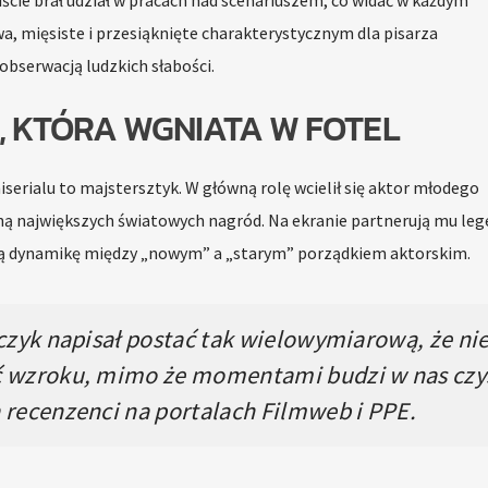
wa, mięsiste i przesiąknięte charakterystycznym dla pisarza
bserwacją ludzkich słabości.
 KTÓRA WGNIATA W FOTEL
iserialu to majstersztyk. W główną rolę wcielił się aktor młodego
dną największych światowych nagród. Na ekranie partnerują mu le
tą dynamikę między „nowym” a „starym” porządkiem aktorskim.
lczyk napisał postać tak wielowymiarową, że ni
ać wzroku, mimo że momentami budzi w nas czy
ą recenzenci na portalach Filmweb i PPE.