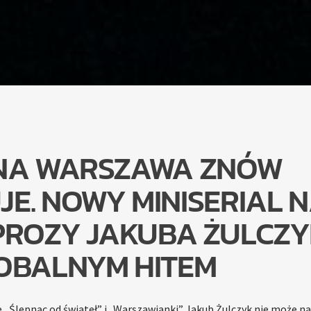
NA WARSZAWA ZNÓW
JE. NOWY MINISERIAL 
PROZY JAKUBA ŻULCZ
OBALNYM HITEM
e „Ślepnąc od świateł” i „Warszawianki” Jakub Żulczyk nie może na