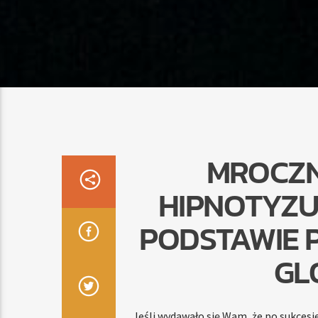
MROCZ
HIPNOTYZU
PODSTAWIE 
GL
Jeśli wydawało się Wam, że po sukcesi