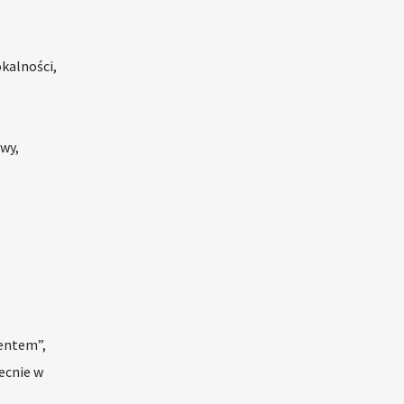
kalności,
wy,
ventem”,
ecnie w