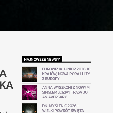
NAJNOWSZE NEWS'Y
NA
EUROWIZJA JUNIOR 2026: 16
KRAJÓW, NOWA PORA I HITY
Z EUROPY
YKA
ANNA WYSZKONI Z NOWYM
SINGLEM „CIZIA”! TRASA 30
ANIAVERSARY
DNI MYŚLENIC 2026 –
WIELKI POWRÓT ŚWIĘTA
s już