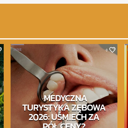
INNE
0
MEDYCZNA
TURYSTYKA ZĘBOWA
2026: UŚMIECH ZA
PÓŁ CENY?