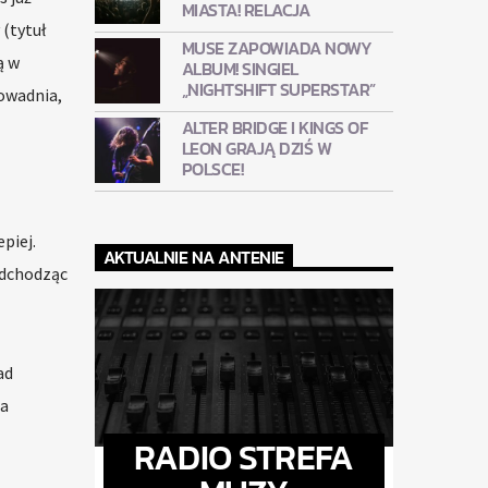
MIASTA! RELACJA
 (tytuł
MUSE ZAPOWIADA NOWY
ą w
ALBUM! SINGIEL
„NIGHTSHIFT SUPERSTAR”
dowadnia,
ALTER BRIDGE I KINGS OF
LEON GRAJĄ DZIŚ W
POLSCE!
piej.
AKTUALNIE NA ANTENIE
odchodząc
ad
ca
RADIO STREFA