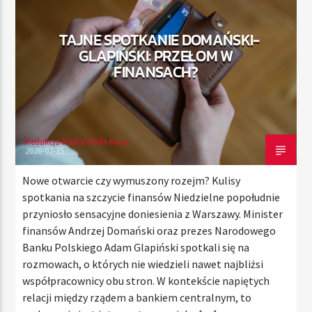
TAJNE SPOTKANIE DOMAŃSKI-
GLAPIŃSKI: PRZEŁOM W
TERAZ
FINANSACH?
RADIO STREFA MUZY
00:00
24:00
Redakcja Radia Strefa Muzy
2026-02-15
Radio Strefa Muzy
Nowe otwarcie czy wymuszony rozejm? Kulisy
spotkania na szczycie finansów Niedzielne popołudnie
przyniosło sensacyjne doniesienia z Warszawy. Minister
finansów Andrzej Domański oraz prezes Narodowego
Banku Polskiego Adam Glapiński spotkali się na
rozmowach, o których nie wiedzieli nawet najbliżsi
współpracownicy obu stron. W kontekście napiętych
relacji między rządem a bankiem centralnym, to