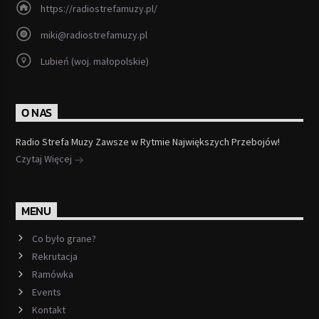
https://radiostrefamuzy.pl/
miki@radiostrefamuzy.pl
Lubień (woj. małopolskie)
O NAS
Radio Strefa Muzy Zawsze w Rytmie Największych Przebojów!
Czytaj Więcej
MENU
Co było grane?
Rekrutacja
Ramówka
Events
Kontakt