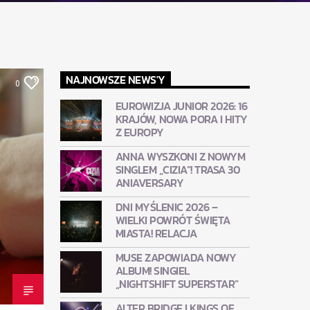
NAJNOWSZE NEWS'Y
0
EUROWIZJA JUNIOR 2026: 16
KRAJÓW, NOWA PORA I HITY
Z EUROPY
ANNA WYSZKONI Z NOWYM
SINGLEM „CIZIA”! TRASA 30
ANIAVERSARY
DNI MYŚLENIC 2026 –
WIELKI POWRÓT ŚWIĘTA
MIASTA! RELACJA
MUSE ZAPOWIADA NOWY
ALBUM! SINGIEL
„NIGHTSHIFT SUPERSTAR”
ALTER BRIDGE I KINGS OF