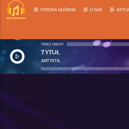
STRONA GŁÓWNA
O NAS
AKTU
TERAZ GRAMY
TYTUŁ
ARTYSTA