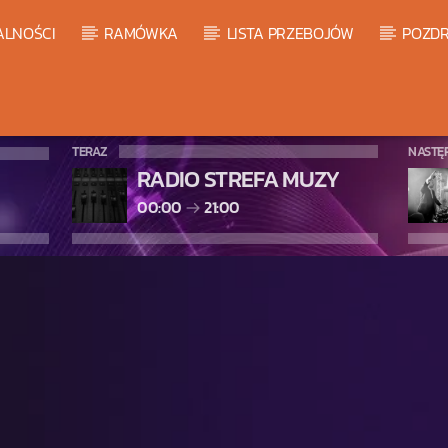
ALNOŚCI
RAMÓWKA
LISTA PRZEBOJÓW
POZDR
TERAZ
NASTĘ
RADIO STREFA MUZY
00:00
21:00