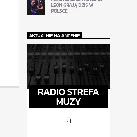
LEON GRAJĄ DZIŚ W
POLSCE!
AKTUALNIE NA ANTENIE
RADIO STREFA
MUZY
[...]