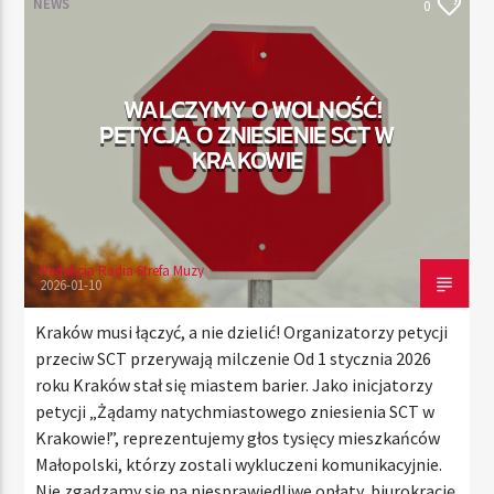
NEWS
0
TERAZ
WALCZYMY O WOLNOŚĆ!
RADIO STREFA MUZY
PETYCJA O ZNIESIENIE SCT W
00:00
21:00
KRAKOWIE
Redakcja Radia Strefa Muzy
Radio Strefa Muzy
2026-01-10
Kraków musi łączyć, a nie dzielić! Organizatorzy petycji
przeciw SCT przerywają milczenie Od 1 stycznia 2026
roku Kraków stał się miastem barier. Jako inicjatorzy
petycji „Żądamy natychmiastowego zniesienia SCT w
Krakowie!”, reprezentujemy głos tysięcy mieszkańców
Małopolski, którzy zostali wykluczeni komunikacyjnie.
Nie zgadzamy się na niesprawiedliwe opłaty, biurokrację