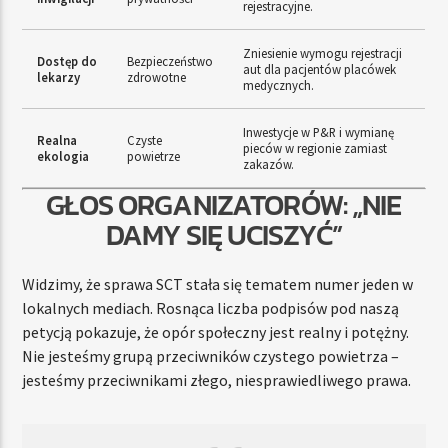
rejestracyjne.
Zniesienie wymogu rejestracji
Dostęp do
Bezpieczeństwo
aut dla pacjentów placówek
lekarzy
zdrowotne
medycznych.
Inwestycje w P&R i wymianę
Realna
Czyste
pieców w regionie zamiast
ekologia
powietrze
zakazów.
GŁOS ORGANIZATORÓW: „NIE
DAMY SIĘ UCISZYĆ”
Widzimy, że sprawa SCT stała się tematem numer jeden w
lokalnych mediach. Rosnąca liczba podpisów pod naszą
petycją pokazuje, że opór społeczny jest realny i potężny.
Nie jesteśmy grupą przeciwników czystego powietrza –
jesteśmy przeciwnikami złego, niesprawiedliwego prawa.