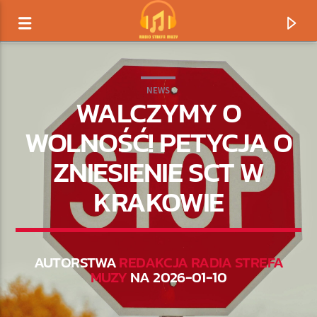
NEWS
WALCZYMY O
WOLNOŚĆ! PETYCJA O
ZNIESIENIE SCT W
KRAKOWIE
AUTORSTWA
REDAKCJA RADIA STREFA
TERAZ GRAMY
MUZY
NA 2026-01-10
TYTUŁ
ARTYSTA