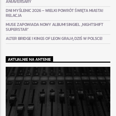
ANIAVERSARY
DNI MYŚLENIC 2026 – WIELKI POWRÓT ŚWIĘTA MIASTA!
RELACJA
MUSE ZAPOWIADA NOWY ALBUM! SINGIEL „NIGHTSHIFT
SUPERSTAR”
ALTER BRIDGE I KINGS OF LEON GRAJĄ DZIŚ W POLSCE!
AKTUALNIE NA ANTENIE