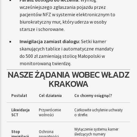
wcześniejszego zgłaszania pojazdu przez
pacjentów NFZ w systemie elektronicznym to
biurokratyczny mur, który uderza w osoby
starsze i schorowane.
Inwigilacja zamiast dialogu:
Setki kamer
skanujących tablice i automatyczne mandaty
do 500 zł zamieniają stolicę Małopolski w
monitorowaną twierdzę.
NASZE ŻĄDANIA WOBEC WŁADZ
KRAKOWA
Postulat
Cel działania
Co chcemy osiągnąć?
Likwidacja
Przywrócenie
Całkowite uchylenie uchwały
SCT
wolności
o strefie.
Wyłączenie systemu kamer
Stop
Ochrona
śledzących numery
inwigilacji
prywatności