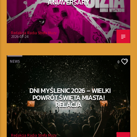
ANIAVERSARY
Redakcja Radia Strefa Muzy
2026-07-24
NEWS
0
DNI MYŚLENIC 2026 – WIELKI
POWRÓT ŚWIĘTA MIASTA!
RELACJA
Redakcja Radia Strefa Muzy