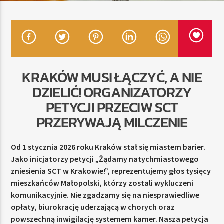
TERAZ
RADIO STREFA MUZY
00:00
24:00
KRAKÓW MUSI ŁĄCZYĆ, A NIE
DZIELIĆ! ORGANIZATORZY
PETYCJI PRZECIW SCT
PRZERYWAJĄ MILCZENIE
Radio Strefa Muzy
Od 1 stycznia 2026 roku Kraków stał się miastem barier.
Jako inicjatorzy petycji „Żądamy natychmiastowego
zniesienia SCT w Krakowie!”, reprezentujemy głos tysięcy
mieszkańców Małopolski, którzy zostali wykluczeni
komunikacyjnie. Nie zgadzamy się na niesprawiedliwe
opłaty, biurokrację uderzającą w chorych oraz
powszechną inwigilację systemem kamer. Nasza petycja