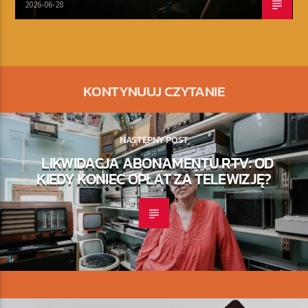
2026-06-28
KONTYNUUJ CZYTANIE
NASTĘPNY POST
LIKWIDACJA ABONAMENTU RTV: OD
KIEDY KONIEC OPŁAT ZA TELEWIZJĘ?