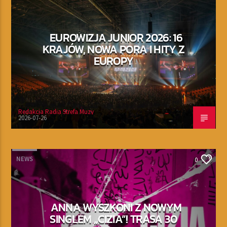
EUROWIZJA JUNIOR 2026: 16
KRAJÓW, NOWA PORA I HITY Z
EUROPY
Redakcja Radia Strefa Muzy
2026-07-26
NEWS
0
ANNA WYSZKONI Z NOWYM
SINGLEM „CIZIA”! TRASA 30