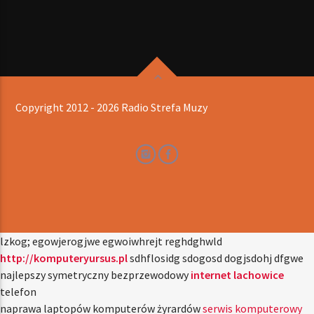
Copyright 2012 - 2026 Radio Strefa Muzy
lzkog; egowjerogjwe egwoiwhrejt reghdghwld
http://komputeryursus.pl
sdhflosidg sdogosd dogjsdohj dfgwe
najlepszy symetryczny bezprzewodowy
internet lachowice
telefon
naprawa laptopów komputerów żyrardów
serwis komputerowy