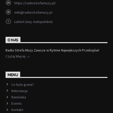
https://radiostrefamuzy.pl/
miki@radiostrefamuzy.pl
Lubień (woj. małopolskie)
O NAS
Radio Strefa Muzy Zawsze w Rytmie Największych Przebojów!
Czytaj Więcej
MENU
Co było grane?
Rekrutacja
Ramówka
Events
Kontakt