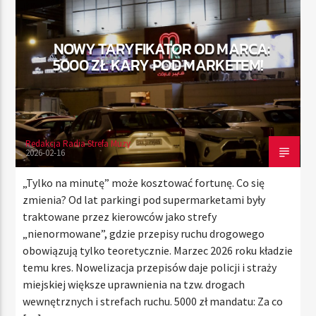
NOWY TARYFIKATOR OD MARCA:
TERAZ
5000 ZŁ KARY POD MARKETEM!
RADIO STREFA MUZY
00:00
24:00
Redakcja Radia Strefa Muzy
2026-02-16
Radio Strefa Muzy
„Tylko na minutę” może kosztować fortunę. Co się
zmienia? Od lat parkingi pod supermarketami były
traktowane przez kierowców jako strefy
„nienormowane”, gdzie przepisy ruchu drogowego
obowiązują tylko teoretycznie. Marzec 2026 roku kładzie
temu kres. Nowelizacja przepisów daje policji i straży
miejskiej większe uprawnienia na tzw. drogach
wewnętrznych i strefach ruchu. 5000 zł mandatu: Za co