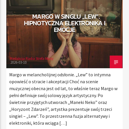
MARGO W SINGLU „LEW”.
HIPNOTYCZNA ELEKTRONIKA I
TERAZ
EMOCJE
RADIO STREFA MUZY
22:00
24:00
Redakcja Radia Strefa Muzy
2026-03-10
Radio Strefa Muzy
Margo w melancholijnej odsłonie. „Lew” to intymna
opowieść o stracie i akceptacji Choć na scenie
muzycznej obecna jest od lat, to właśnie teraz Margo w
pełni definiuje swój solowy język artystyczny. Po
świetnie przyjętych utworach „Maneki Neko” oraz
„Horyzont Zdarzeń”, artystka prezentuje swój trzeci
singiel – „Lew”. To przestrzenna fuzja alternatywy i
elektroniki, która wciąga […]