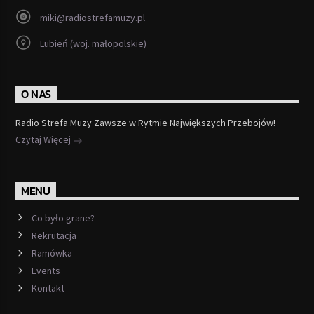
miki@radiostrefamuzy.pl
Lubień (woj. małopolskie)
O NAS
Radio Strefa Muzy Zawsze w Rytmie Największych Przebojów!
Czytaj Więcej
MENU
Co było grane?
Rekrutacja
Ramówka
Events
Kontakt