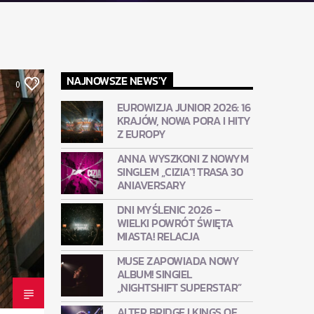
NAJNOWSZE NEWS'Y
0
EUROWIZJA JUNIOR 2026: 16
KRAJÓW, NOWA PORA I HITY
Z EUROPY
ANNA WYSZKONI Z NOWYM
SINGLEM „CIZIA”! TRASA 30
ANIAVERSARY
DNI MYŚLENIC 2026 –
WIELKI POWRÓT ŚWIĘTA
MIASTA! RELACJA
MUSE ZAPOWIADA NOWY
ALBUM! SINGIEL
„NIGHTSHIFT SUPERSTAR”
ALTER BRIDGE I KINGS OF