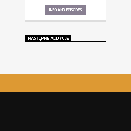
INFO AND EPISODES
NASTĘPNE AUDYCJE