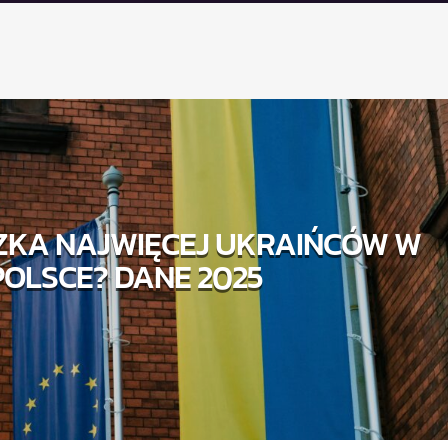
SZKA NAJWIĘCEJ UKRAIŃCÓW W
POLSCE? DANE 2025