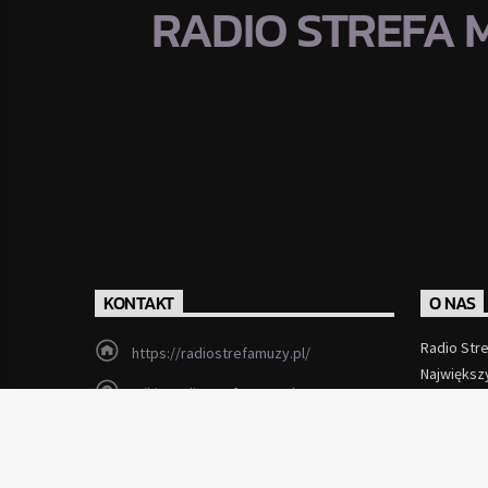
RADIO STREFA 
KONTAKT
O NAS
Radio Str
https://radiostrefamuzy.pl/
Największ
miki@radiostrefamuzy.pl
Czytaj Wi
Lubień (woj. małopolskie)