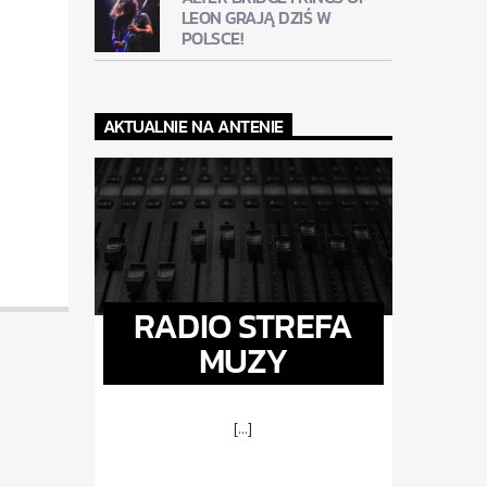
LEON GRAJĄ DZIŚ W
POLSCE!
AKTUALNIE NA ANTENIE
RADIO STREFA
MUZY
[...]