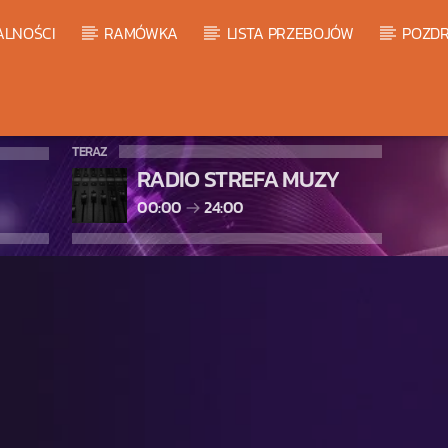
ALNOŚCI
RAMÓWKA
LISTA PRZEBOJÓW
POZDR
TERAZ
RADIO STREFA MUZY
00:00
24:00