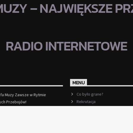
MUZY – NAJWIĘKSZE PRZ
RADIO INTERNETOWE
MENU
Co było grane?
efa Muzy Zawsze w Rytmie
Rekrutacja
ych Przebojów!
ęcej
Ramówka
Events
Kontakt