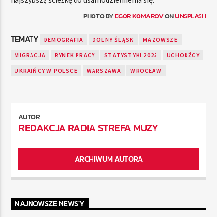
PHOTO BY
EGOR KOMAROV
ON
UNSPLASH
TEMATY
DEMOGRAFIA
DOLNY ŚLĄSK
MAZOWSZE
MIGRACJA
RYNEK PRACY
STATYSTYKI 2025
UCHODŹCY
UKRAIŃCY W POLSCE
WARSZAWA
WROCŁAW
AUTOR
REDAKCJA RADIA STREFA MUZY
ARCHIWUM AUTORA
NAJNOWSZE NEWS'Y