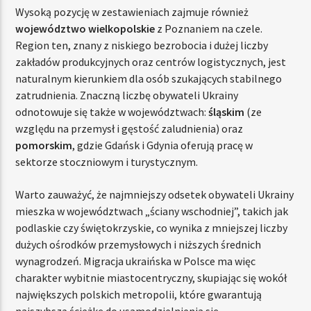
Wysoką pozycję w zestawieniach zajmuje również
województwo wielkopolskie
z Poznaniem na czele.
Region ten, znany z niskiego bezrobocia i dużej liczby
zakładów produkcyjnych oraz centrów logistycznych, jest
naturalnym kierunkiem dla osób szukających stabilnego
zatrudnienia. Znaczną liczbę obywateli Ukrainy
odnotowuje się także w województwach:
śląskim
(ze
względu na przemysł i gęstość zaludnienia) oraz
pomorskim
, gdzie Gdańsk i Gdynia oferują pracę w
sektorze stoczniowym i turystycznym.
Warto zauważyć, że najmniejszy odsetek obywateli Ukrainy
mieszka w województwach „ściany wschodniej”, takich jak
podlaskie czy świętokrzyskie, co wynika z mniejszej liczby
dużych ośrodków przemysłowych i niższych średnich
wynagrodzeń. Migracja ukraińska w Polsce ma więc
charakter wybitnie miastocentryczny, skupiając się wokół
największych polskich metropolii, które gwarantują
najszybszą ścieżkę do usamodzielnienia się.