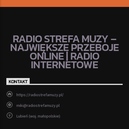
RADIO STREFA MUZY –
NAJWIĘKSZE PRZEBOJE
ONLINE | RADIO
INTERNETOWE
KONTAKT
https://radiostrefamuzy.pl/
miki@radiostrefamuzy.pl
Lubień (woj. małopolskie)