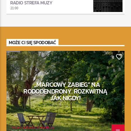
RADIO STREFA MUZY
21:00
MOŻE CI SIĘ SPODOBAĆ
INNE
0
„MARCOWY ZABIEG” NA
RODODENDRONY. ROZKWITNĄ
JAK NIGDY!
Redakcja Radia Strefa Muzy