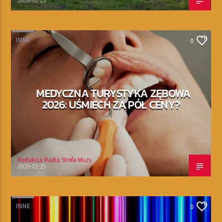
2026-02-25
INNE
0
MEDYCZNA TURYSTYKA ZĘBOWA
2026: UŚMIECH ZA PÓŁ CENY?
Redakcja Radia Strefa Muzy
2026-02-25
INNE
0