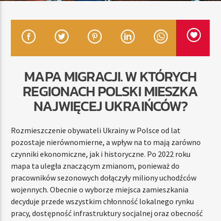
TERAZ
RADIO STREFA MUZY
11:00
20:00
MAPA MIGRACJI. W KTÓRYCH
REGIONACH POLSKI MIESZKA
NAJWIĘCEJ UKRAIŃCÓW?
Radio Strefa Muzy
Rozmieszczenie obywateli Ukrainy w Polsce od lat
pozostaje nierównomierne, a wpływ na to mają zarówno
czynniki ekonomiczne, jak i historyczne. Po 2022 roku
mapa ta uległa znaczącym zmianom, ponieważ do
pracowników sezonowych dołączyły miliony uchodźców
wojennych. Obecnie o wyborze miejsca zamieszkania
decyduje przede wszystkim chłonność lokalnego rynku
pracy, dostępność infrastruktury socjalnej oraz obecność