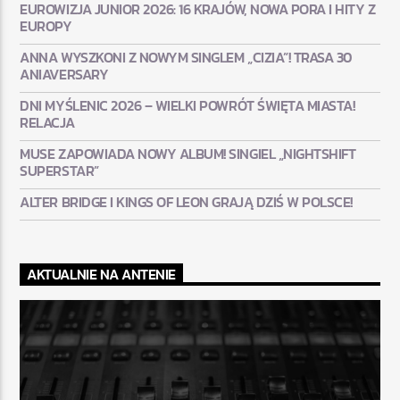
EUROWIZJA JUNIOR 2026: 16 KRAJÓW, NOWA PORA I HITY Z
EUROPY
ANNA WYSZKONI Z NOWYM SINGLEM „CIZIA”! TRASA 30
ANIAVERSARY
DNI MYŚLENIC 2026 – WIELKI POWRÓT ŚWIĘTA MIASTA!
RELACJA
MUSE ZAPOWIADA NOWY ALBUM! SINGIEL „NIGHTSHIFT
SUPERSTAR”
ALTER BRIDGE I KINGS OF LEON GRAJĄ DZIŚ W POLSCE!
AKTUALNIE NA ANTENIE