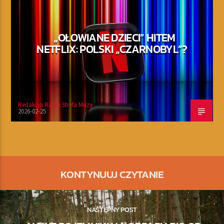
„OŁOWIANE DZIECI” HITEM
NETFLIX: POLSKI „CZARNOBYL”?
Redakcja Radia Strefa Muzy
2026-02-25
KONTYNUUJ CZYTANIE
NASTĘPNY POST