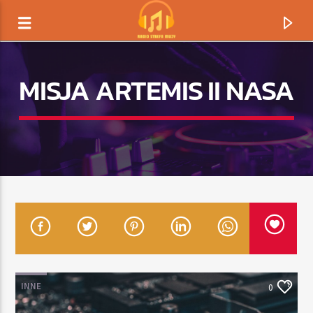
MISJA ARTEMIS II NASA
TERAZ GRAMY
TYTUŁ
INNE
0
ARTYSTA