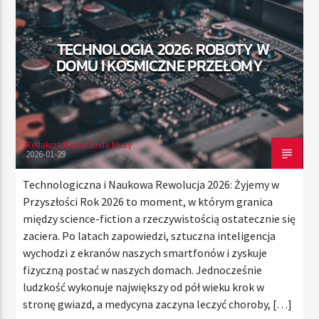
TECHNOLOGIA 2026: ROBOTY W
TERAZ
DOMU I KOSMICZNE PRZEŁOMY
RADIO STREFA MUZY
00:00
10:00
Redakcja Radia Strefa Muzy
2026-01-29
Radio Strefa Muzy
Technologiczna i Naukowa Rewolucja 2026: Żyjemy w
Przyszłości Rok 2026 to moment, w którym granica
między science-fiction a rzeczywistością ostatecznie się
zaciera. Po latach zapowiedzi, sztuczna inteligencja
wychodzi z ekranów naszych smartfonów i zyskuje
fizyczną postać w naszych domach. Jednocześnie
ludzkość wykonuje największy od pół wieku krok w
stronę gwiazd, a medycyna zaczyna leczyć choroby, […]