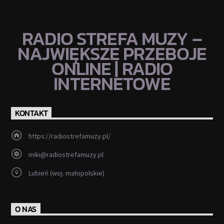
RADIO STREFA MUZY –
NAJWIĘKSZE PRZEBOJE
ONLINE | RADIO
INTERNETOWE
KONTAKT
https://radiostrefamuzy.pl/
miki@radiostrefamuzy.pl
Lubień (woj. małopolskie)
O NAS