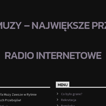
MUZY – NAJWIĘKSZE PRZ
RADIO INTERNETOWE
MENU
Co było grane?
efa Muzy Zawsze w Rytmie
Rekrutacja
ych Przebojów!
ęcej
Ramówka