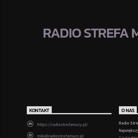
RADIO STREFA 
KONTAKT
O NAS
Radio Str
https://radiostrefamuzy.pl/
Największ
miki@radiostrefamuzy.pl
Czytaj Wi