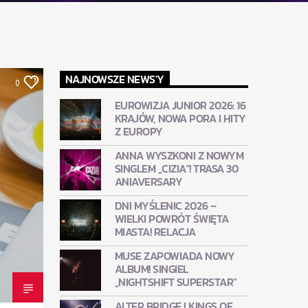
NAJNOWSZE NEWS'Y
0
EUROWIZJA JUNIOR 2026: 16
KRAJÓW, NOWA PORA I HITY
Z EUROPY
ANNA WYSZKONI Z NOWYM
SINGLEM „CIZIA”! TRASA 30
ANIAVERSARY
DNI MYŚLENIC 2026 –
WIELKI POWRÓT ŚWIĘTA
MIASTA! RELACJA
MUSE ZAPOWIADA NOWY
ALBUM! SINGIEL
„NIGHTSHIFT SUPERSTAR”
ALTER BRIDGE I KINGS OF