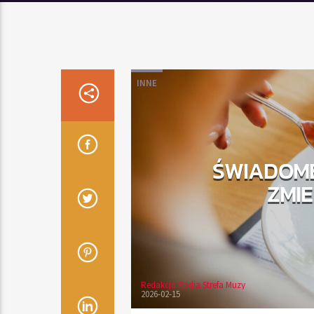
INNE
ŚWIADOME
ZMIE
Redakcja Radia Strefa Muzy
2026-02-15