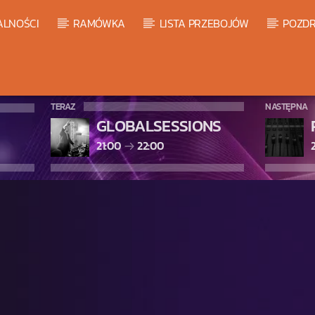
ALNOŚCI
RAMÓWKA
LISTA PRZEBOJÓW
POZDR
TERAZ
NASTĘPNA
GLOBALSESSIONS
21:00
22:00