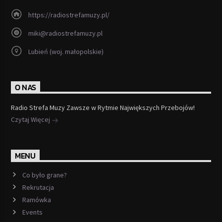
https://radiostrefamuzy.pl/
miki@radiostrefamuzy.pl
Lubień (woj. małopolskie)
O NAS
Radio Strefa Muzy Zawsze w Rytmie Największych Przebojów!
Czytaj Więcej
MENU
Co było grane?
Rekrutacja
Ramówka
Events