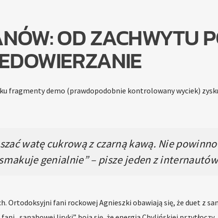
ANÓW: OD ZACHWYTU 
IEDOWIERZANIE
Toku fragmenty demo (prawdopodobnie kontrolowany wyciek) zysk
eszać watę cukrową z czarną kawą. Nie powinno
smakuje genialnie” – pisze jeden z internautów
. Ortodoksyjni fani rockowej Agnieszki obawiają się, że duet z sa
fani „sanahowej liryki” boją się, że energia Chylińskiej przytłoczy