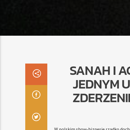
SANAH I A
JEDNYM U
ZDERZEN
W polskim show-biznesie rzadko docho