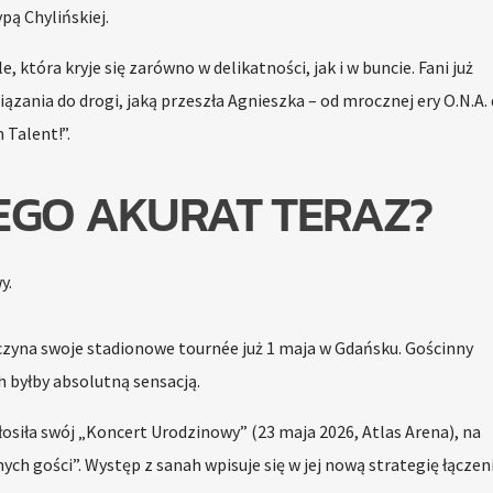
pą Chylińskiej.
, która kryje się zarówno w delikatności, jak i w buncie. Fani już
iązania do drogi, jaką przeszła Agnieszka – od mrocznej ery O.N.A.
 Talent!”.
EGO AKURAT TERAZ?
y.
zyna swoje stadionowe tournée już 1 maja w Gdańsku. Gościnny
h byłby absolutną sensacją.
osiła swój „Koncert Urodzinowy” (23 maja 2026, Atlas Arena), na
ch gości”. Występ z sanah wpisuje się w jej nową strategię łączen