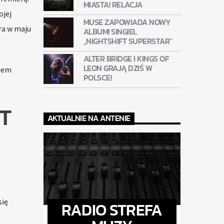
MIASTA! RELACJA
ojej
MUSE ZAPOWIADA NOWY
óra w maju
ALBUM! SINGIEL
„NIGHTSHIFT SUPERSTAR”
ALTER BRIDGE I KINGS OF
LEON GRAJĄ DZIŚ W
mnem
POLSCE!
T
AKTUALNIE NA ANTENIE
się
RADIO STREFA