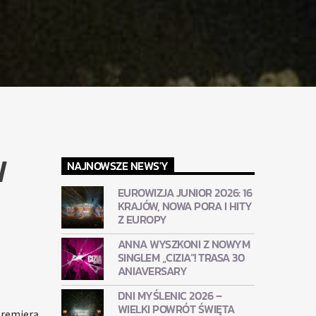
W
NAJNOWSZE NEWS'Y
EUROWIZJA JUNIOR 2026: 16
KRAJÓW, NOWA PORA I HITY
Z EUROPY
ANNA WYSZKONI Z NOWYM
SINGLEM „CIZIA”! TRASA 30
ANIAVERSARY
DNI MYŚLENIC 2026 –
WIELKI POWRÓT ŚWIĘTA
premierą.