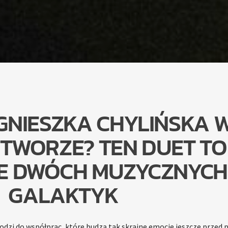
GNIESZKA CHYLIŃSKA 
TWORZE? TEN DUET TO
IE DWÓCH MUZYCZNYCH
GALAKTYK
dzi do współprac, które budzą tak skrajne emocje jeszcze przed 