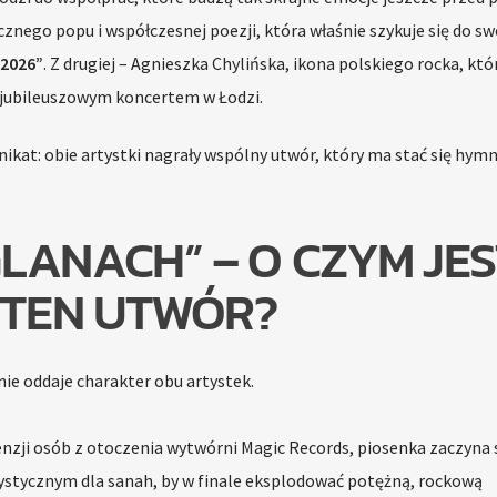
cznego popu i współczesnej poezji, która właśnie szykuje się do sw
2026”
. Z drugiej – Agnieszka Chylińska, ikona polskiego rocka, kt
jubileuszowym koncertem w Łodzi.
munikat: obie artystki nagrały wspólny utwór, który ma stać się hy
GLANACH” – O CZYM JES
TEN UTWÓR?
nie oddaje charakter obu artystek.
nzji osób z otoczenia wytwórni Magic Records, piosenka zaczyna 
stycznym dla sanah, by w finale eksplodować potężną, rockową