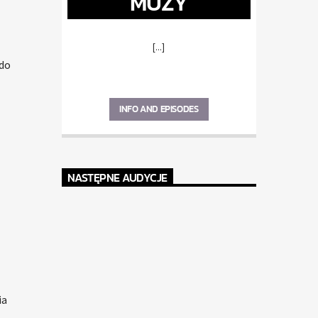
MUZY
[...]
 do
INFO AND EPISODES
NASTĘPNE AUDYCJE
ia