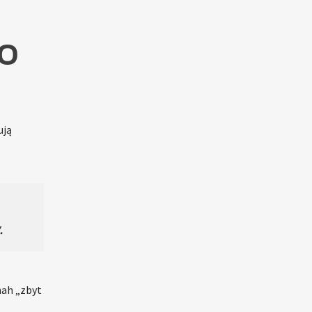
PO
ują
.
nah „zbyt