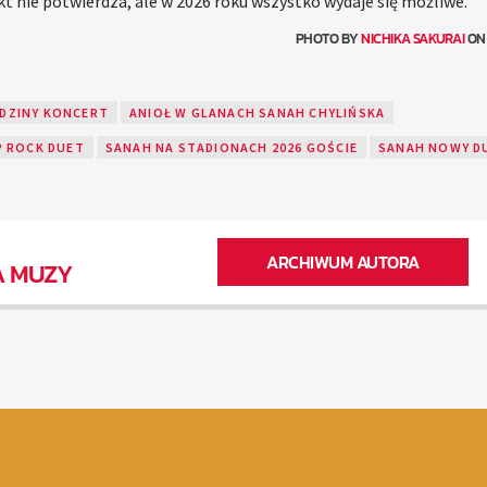
ikt nie potwierdza, ale w 2026 roku wszystko wydaje się możliwe.
PHOTO BY
NICHIKA SAKURAI
O
ODZINY KONCERT
ANIOŁ W GLANACH SANAH CHYLIŃSKA
P ROCK DUET
SANAH NA STADIONACH 2026 GOŚCIE
SANAH NOWY DU
ARCHIWUM AUTORA
A MUZY