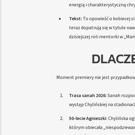
energią i charakterystyczną chry
Tekst:
To opowieść o kobiecej sile
teraz dopatrują się w tytule naw
dzisiejszej roli mentorki w „Mam
DLACZ
Moment premiery nie jest przypadkow
Trasa sanah 2026:
Sanah rozpoc
występ Chylińskiej na stadionac
50-lecie Agnieszki:
Chylińska ogł
którym obiecała „niespodziewany