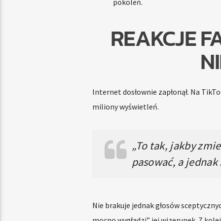
pokoleń.
REAKCJE F
N
Internet dosłownie zapłonął. Na Tik
miliony wyświetleń.
„To tak, jakby zmi
pasować, a jednak 
Nie brakuje jednak głosów sceptycznych
mocno wygładzi” jej wizerunek. Z kolei 