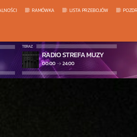
ALNOŚCI
RAMÓWKA
LISTA PRZEBOJÓW
POZDR
TERAZ
RADIO STREFA MUZY
00:00
24:00